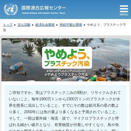
M
トップ
主な活動
経済社会開発
持続可能な開発
やめよう、プラスチック汚
染
ここから本文です。
ご存知ですか。実はプラスチックごみの9割が、リサイクルされて
いないこと。毎年1900万トンから2300万トンのプラスチックが水
界生態系に流出していること。すでにその数は銀河系の星の数よ
り多く、2050年には魚の量より多くなると予測されていること。
そして、一部は紫外線・海流・波で、マイクロプラスチックと呼
ばれる細かい破片となり、有害物質が付着しやすくなり、鳥や魚