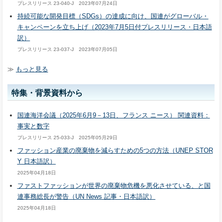
プレスリリース 23-040-J 2023年07月24日
持続可能な開発目標（SDGs）の達成に向け、国連がグローバル・
キャンペーンを立ち上げ（2023年7月5日付プレスリリース・日本語
訳）
プレスリリース 23-037-J 2023年07月05日
≫
もっと見る
特集・背景資料から
国連海洋会議（2025年6月9－13日、フランス ニース） 関連資料：
事実と数字
プレスリリース 25-033-J 2025年05月29日
ファッション産業の廃棄物を減らすための5つの方法（UNEP STOR
Y 日本語訳）
2025年04月18日
ファストファッションが世界の廃棄物危機を悪化させている、と国
連事務総長が警告（UN News 記事・日本語訳）
2025年04月18日