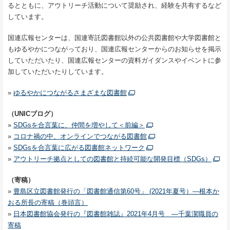
るとともに、アウトリーチ活動について奨励され、経験を共有するなど
しています。
国連広報センターは、国連寄託図書館以外の公共図書館や大学図書館と
もゆるやかにつながっており、国連広報センターからのお知らせを掲示
していただいたり、国連広報センターの資料ガイダンスやイベントに参
加していただいたりしています。
»
ゆるやかにつながるさまざまな図書館
（UNICブログ）
»
SDGsを合言葉に、仲間を増やして＜前編＞
»
コロナ禍の中、オンラインでつながる図書館
»
SDGsを合言葉に広がる図書館ネットワーク
»
アウトリーチ拠点としての図書館と持続可能な開発目標（SDGs）
（寄稿）
»
豊島区立図書館発行の「図書館通信第60号」 (2021年夏号）―根本か
おる所長の寄稿（巻頭言）
»
日本図書館協会発行の『図書館雑誌』2021年4月号 ―千葉潔職員の
寄稿