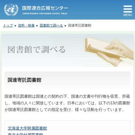
M
トップ
資料・映像
図書館で調べる
国連寄託図書館
ここから本文です。
国連寄託図書館
国連寄託図書館は国連との契約の下、国連の文書や刊行物を収受、所蔵
し、地域の人々に開放しています。日本においては、以下の13の図書館
が国連寄託図書館としての指定を受け、様々な活動を行っています。
北海道大学附属図書館
東北大学付属図書館