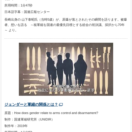
所用時間：1分47秒
日本語字幕：国連広報センター
長崎出身の 山下泰昭氏（当時5歳）が、原爆が落とされたその瞬間を語ります。被爆
者、想いを語る ～核軍縮を国連の最優先目標とする総会の初決議、採択から70年
～ より。
ジェンダーと軍縮の関係とは？
原題：How does gender relate to arms control and disarmament?
制作：国連軍縮研究所（UNIDIR）
制作年：2019年