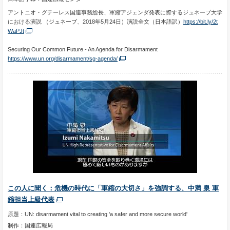
アントニオ・グテーレス国連事務総長、軍縮アジェンダ発表に際するジュネーブ大学
における演説 （ジュネーブ、2018年5月24日）演説全文（日本語訳）
https://bit.ly/2t
WaPJt
Securing Our Common Future - An Agenda for Disarmament
https://www.un.org/disarmament/sg-agenda/
この人に聞く：危機の時代に「軍縮の大切さ」を強調する、中満 泉 軍
縮担当上級代表
原題：UN: disarmament vital to creating 'a safer and more secure world'
制作：国連広報局