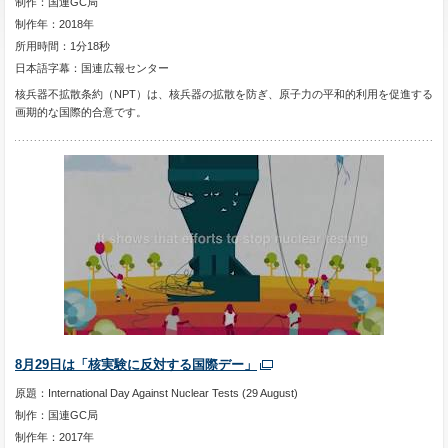
制作：国連GC局
制作年：2018年
所用時間：1分18秒
日本語字幕：国連広報センター
核兵器不拡散条約（NPT）は、核兵器の拡散を防ぎ、原子力の平和的利用を促進する
画期的な国際的合意です。
8月29日は「核実験に反対する国際デー」
原題：International Day Against Nuclear Tests (29 August)
制作：国連GC局
制作年：2017年