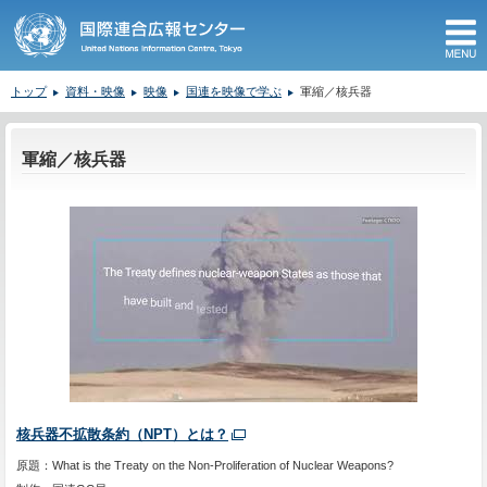
M
トップ
資料・映像
映像
国連を映像で学ぶ
軍縮／核兵器
ここから本文です。
軍縮／核兵器
核兵器不拡散条約（NPT）とは？
原題：What is the Treaty on the Non-Proliferation of Nuclear Weapons?