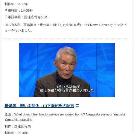
制作年：2017年
所用時間：1分36秒
日本語字幕：国連広報センター
2017年5月、軍縮担当上級代表に就任した中満 泉氏に UN News Centre がインタビ
ューを行いました。
被爆者、想いを語る - 山下泰昭氏の証言
原題：What does it feel like to survive an atomic bomb? Nagasaki survivor Yasuaki
Yamashita explains
制作：国連広報局
制作年：2016年