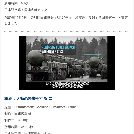
所用時間：53秒
日本語字幕：国連広報センター
2009年12月2日、第64回国連総会は8月29日を「核実験に反対する国際デー」と宣言
しました
軍縮：人類の未来を守る
原題：Disarmament: Securing Humanity's Future
制作：国連広報局
制作年：2018年
所用時間：3分15秒
日本語字幕：国連広報センター