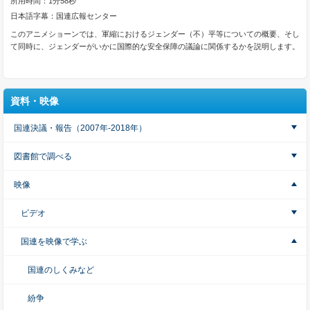
所用時間：1分58秒
日本語字幕：国連広報センター
このアニメショーンでは、軍縮におけるジェンダー（不）平等についての概要、そし
て同時に、ジェンダーがいかに国際的な安全保障の議論に関係するかを説明します。
資料・映像
国連決議・報告（2007年-2018年）
図書館で調べる
映像
ビデオ
国連を映像で学ぶ
国連のしくみなど
紛争