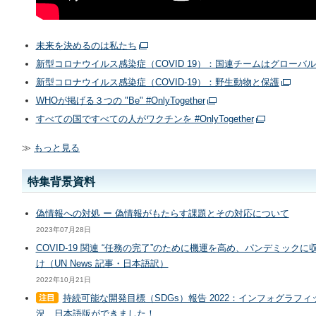
未来を決めるのは私たち
新型コロナウイルス感染症（COVID 19）：国連チームはグロー
新型コロナウイルス感染症（COVID-19）：野生動物と保護
WHOが掲げる３つの "Be" #OnlyTogether
すべての国ですべての人がワクチンを #OnlyTogether
≫
もっと見る
特集背景資料
偽情報への対処 ー 偽情報がもたらす課題とその対応について
2023年07月28日
COVID-19 関連 “任務の完了”のために機運を高め、パンデミッ
け（UN News 記事・日本語訳）
2022年10月21日
持続可能な開発目標（SDGs）報告 2022：インフォグラフ
況 日本語版ができました！