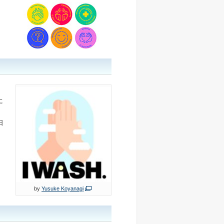
に
日
by
Yusuke Koyanagi