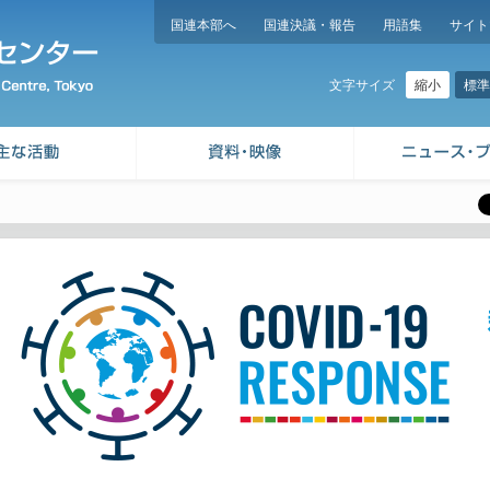
国連本部へ
国連決議・報告
用語集
サイト
縮小
標準
文字サイズ