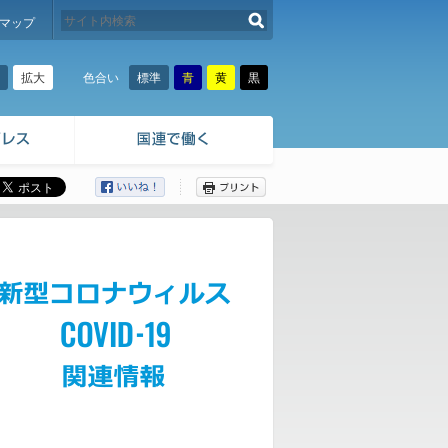
検索する
マップ
拡大
標準
青
黄
黒
色合い
ここから本文です。