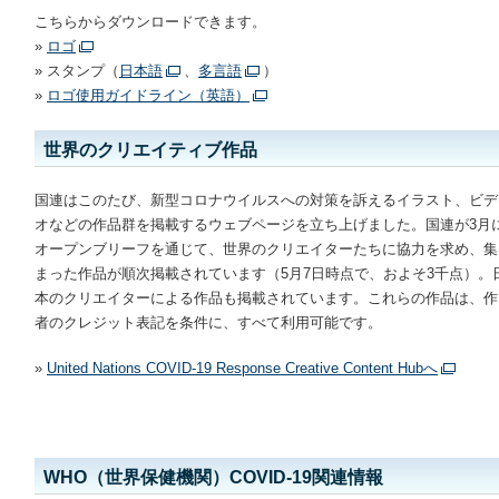
こちらからダウンロードできます。
»
ロゴ
» スタンプ（
日本語
、
多言語
）
»
ロゴ使用ガイドライン（英語）
世界のクリエイティブ作品
国連はこのたび、新型コロナウイルスへの対策を訴えるイラスト、ビデ
オなどの作品群を掲載するウェブページを立ち上げました。国連が3月
オープンブリーフを通じて、世界のクリエイターたちに協力を求め、集
まった作品が順次掲載されています（5月7日時点で、およそ3千点）。
本のクリエイターによる作品も掲載されています。これらの作品は、作
者のクレジット表記を条件に、すべて利用可能です。
»
United Nations COVID-19 Response Creative Content Hubへ
WHO（世界保健機関）COVID-19関連情報