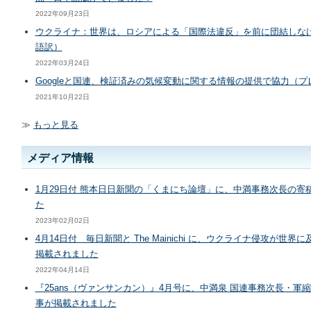
2022年09月23日
ウクライナ：世界は、ロシアによる「国際法違反」を前に団結しなけれ
語訳）
2022年03月24日
Googleと国連、検証済みの気候変動に関する情報の提供で協力（
2021年10月22日
≫
もっと見る
メディア情報
1月29日付 熊本日日新聞の「くまにち論壇」に、中満事務次長の
た
2023年02月02日
4月14日付 毎日新聞と The Mainichi に、ウクライナ侵攻が
掲載されました
2022年04月14日
『25ans（ヴァンサンカン）』4月号に、中満泉 国連事務次長・軍
事が掲載されました