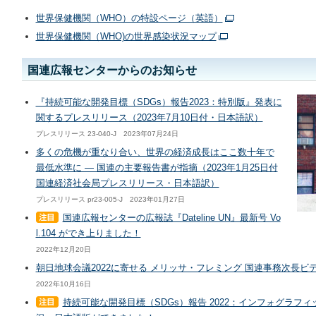
世界保健機関（WHO）の特設ページ（英語）
世界保健機関（WHO)の世界感染状況マップ
国連広報センターからのお知らせ
『持続可能な開発目標（SDGs）報告2023：特別版』発表に
関するプレスリリース（2023年7月10日付・日本語訳）
プレスリリース 23-040-J 2023年07月24日
多くの危機が重なり合い、世界の経済成長はここ数十年で
最低水準に ― 国連の主要報告書が指摘（2023年1月25日付
国連経済社会局プレスリリース・日本語訳）
プレスリリース pr23-005-J 2023年01月27日
国連広報センターの広報誌『Dateline UN』最新号 Vo
l.104 ができ上りました！
2022年12月20日
朝日地球会議2022に寄せる メリッサ・フレミング 国連事務次長ビデオ
2022年10月16日
持続可能な開発目標（SDGs）報告 2022：インフォグラフ