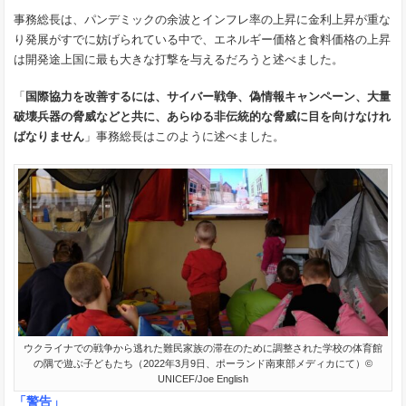
事務総長は、パンデミックの余波とインフレ率の上昇に金利上昇が重な
り発展がすでに妨げられている中で、エネルギー価格と食料価格の上昇
は開発途上国に最も大きな打撃を与えるだろうと述べました。
「
国際協力を改善するには、サイバー戦争、偽情報キャンペーン、大量
破壊兵器の脅威などと共に、あらゆる非伝統的な脅威に目を向けなけれ
ばなりません
」事務総長はこのように述べました。
ウクライナでの戦争から逃れた難民家族の滞在のために調整された学校の体育館
の隅で遊ぶ子どもたち（2022年3月9日、ポーランド南東部メディカにて）©
UNICEF/Joe English
「警告」