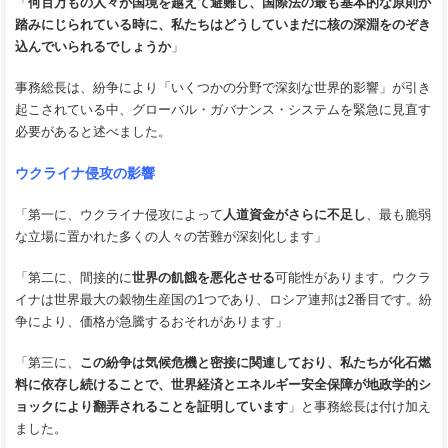
「
何百万もの人々が国境を越えて避難し、国際法の最も基本的な原則が
踏みにじられている時に、私たちはどうしていまだに核の深淵をのぞき
込んでいられるでしょうか
」
事務総長は、紛争により「いくつかの分野で深刻な世界的影響」が引き
起こされている中、グローバル・ガバナンス・システムを緊急に見直す
必要があると述べました。
ウクライナ侵攻の影響
「第一に、ウクライナ侵攻によって
人道資金がさらに不足し
、最も脆弱
な立場に置かれた多くの人々の苦難が深刻化します」
「第二に、間接的に
世界の飢餓を悪化させる
可能性があります。ウクラ
イナは世界最大の穀物生産国の1つであり、ロシア連邦は2番目です。紛
争により、価格が急騰するおそれがあります」
「第三に、
この紛争は気候危機と密接に関連しており、私たちが化石燃
料に依存し続けることで、世界経済とエネルギー安全保障が地政学的シ
ョックにより翻弄されることを証明しています
」と事務総長は付け加え
ました。