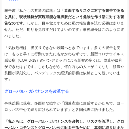
報告書『私たちの共通の課題』は「
直面するリスクに対する警告である
と共に、現状維持が実現可能な選択肢だという危険な作り話に対する警
告なのです
。しかし、目を覚ますために私の報告書を読む必要はありま
せん。ただ、周りを見渡すだけでよいのです」事務総長はこのように述
べました。
「気候危機は、後戻りできない段階へときています。多くの警告を受
け、もっと早くに行動できたにもかかわらずです。新型コロナウイルス
感染症（COVID-19）のパンデミックによる影響の多くは、防止や緩和
ができたはずです。しかしながら、何百万もの人々が亡くなり、飢餓や
貧困が深刻化し、パンデミックの経済的影響は依然として続いていま
す」
グローバル・ガバナンスを改革する
事務総長は現在、多面的な戦争が「国連憲章に違反するかたちで、ヨー
ロッパの中心で繰り広げられています」と各国代表に語りました。
「
私たちは、グローバル・ガバナンスを改善し、リスクを管理し、グロ
ーバル・コモンズとグローバル公共財を守るために、真剣に取り組まな