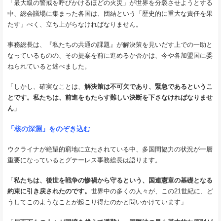
「最大級の警戒を呼びかけるほどの火災」が世界を分裂させようとする
中、総会議場に集まった各国は、団結という「歴史的に重大な責任を果
たす」べく、立ち上がらなければなりません。
事務総長は、『私たちの共通の課題』が解決策を見いだす上での一助と
なっているものの、その提案を前に進めるか否かは、今や各加盟国に委
ねられていると述べました。
「しかし、確実なことは、
解決策は不可欠であり、緊急であるというこ
とです。私たちは、前進をもたらす難しい決断を下さなければなりませ
ん
」
「核の深淵」をのぞき込む
ウクライナが絶望的窮地に立たされている中、多国間協力の状況が一層
重要になっているとグテーレス事務総長は語ります。
「
私たちは、後世を戦争の惨禍から守るという、国連憲章の基礎となる
約束に引き戻されたのです。
世界中の多くの人々が、この21世紀に、ど
うしてこのようなことが起こり得たのかと問いかけています」