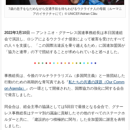
7歳の息子をなだめながら交通手段を待ちわびるウクライナ人の母親（ルーマニ
アのイサクチャにて）© UNICEF/Adrian Câtu
2022年3月10日
― アントニオ・グテーレス国連事務総長は本日国連総
会で演説し、ロシアによるウクライナ侵攻によって被害を受けたすべて
の人々を支援し、「この国際法違反を乗り越えるため」に国連加盟国が
「協力と連帯」の下で団結することが求められていると述べました。
＊
＊
＊
＊
＊
＊
＊
＊
＊
＊
＊
＊
＊
＊
＊
＊
＊
事務総長は、今後のマルチラテラリズム（多国間主義）と一致団結した
行動のための画期的な青写真である『
私たちの共通の課題（Our Comm
on Agenda）
』の一環として開催された、国際協力の強化に関する会合
で発言しました。
同会合は、総会主導の協議としては5回目で最後となる会合で、グテー
レス事務総長はテーマ別の議論に貢献したその他のすべてのステークホ
ルダーと共に、「建設的かつ積極的に関与」した全加盟国に謝意を表明
しました。