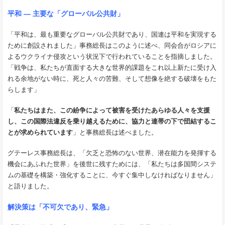
平和 ― 主要な「グローバル公共財」
「平和は、最も重要なグローバル公共財であり、国連は平和を実現する
ために創設されました」事務総長はこのように述べ、同会合がロシアに
よるウクライナ侵攻という状況下で行われていることを指摘しました。
「戦争は、私たちが直面する大きな世界的課題をこれ以上新たに受け入
れる余地がない時に、死と人々の苦難、そして想像を絶する破壊をもた
らします」
「
私たちはまた、この紛争によって被害を受けたあらゆる人々を支援
し、この国際法違反を乗り越えるために、協力と連帯の下で団結するこ
とが求められています
」と事務総長は述べました。
グテーレス事務総長は、「欠乏と恐怖のない世界、潜在能力を発揮する
機会にあふれた世界」を後世に残すためには、「私たちは多国間システ
ムの基礎を構築・強化することに、今すぐ集中しなければなりません」
と語りました。
解決策は「不可欠であり、緊急」