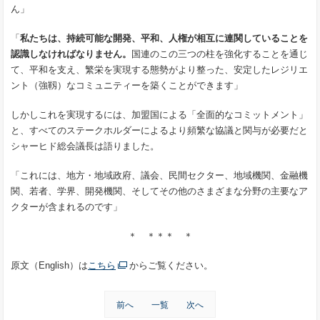
ん」
「
私たちは、持続可能な開発、平和、人権が相互に連関していることを
認識しなければなりません。
国連のこの三つの柱を強化することを通じ
て、平和を支え、繁栄を実現する態勢がより整った、安定したレジリエ
ント（強靱）なコミュニティーを築くことができます」
しかしこれを実現するには、加盟国による「全面的なコミットメント」
と、すべてのステークホルダーによるより頻繁な協議と関与が必要だと
シャーヒド総会議長は語りました。
「これには、地方・地域政府、議会、民間セクター、地域機関、金融機
関、若者、学界、開発機関、そしてその他のさまざまな分野の主要なア
クターが含まれるのです」
＊ ＊＊＊ ＊
原文（English）は
こちら
からご覧ください。
前へ
一覧
次へ