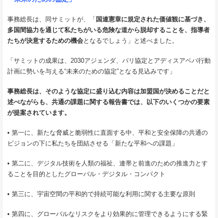
事務総長は、同サミットが、「
国連憲章に規定された価値観に基づき、
多国間協力を通じて私たちがいる危険な道から脱却することを、指導者
たちが決意するための機会
となるでしょう」と述べました。
「サミットの成果は、2030アジェンダ、パリ協定とアディスアベバ行動
計画に勢いを与える“未来のための協定”となる見込みです」
事務総長は、そのような協定に盛り込む内容は加盟国が決めることだと
述べながらも、共通の課題に関する報告書では、以下のいくつかの要素
が提案されています。
• 第一に、新たな脅威と脆弱性に直面する中、平和と安全保障の共通の
ビジョンの下に私たちを団結させる「新たな平和への課題」
• 第二に、デジタル技術を人類の福祉、連帯と前進のための推進力とす
ることを目的としたグローバル・デジタル・コンパクト
• 第三に、宇宙空間の平和的で持続可能な利用に関する主要な原則
• 第四に、グローバルなリスクをより効果的に管理できるようにする緊