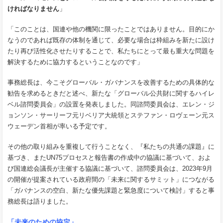
ければなりません
」
「このことは、国連や他の機関に限ったことではありません。目的にか
なうのであれば既存の体制を通じて、必要な場合は枠組みを新たに設け
たり再び活性化させたりすることで、私たちにとって最も重大な問題を
解決するために協力するということなのです」
事務総長は、今こそグローバル・ガバナンスを改善するための具体的な
勧告を求めるときだと述べ、新たな「グローバル公共財に関するハイレ
ベル諮問委員会」の設置を発表しました。同諮問委員会は、エレン・ジ
ョンソン・サーリーフ元リベリア大統領とステファン・ロヴェーン元ス
ウェーデン首相が率いる予定です。
その他の取り組みを重複して行うことなく、『私たちの共通の課題』に
基づき、またUN75プロセスと報告書の作成中の協議に基づいて、およ
び国連総会議長が主催する協議に基づいて、諮問委員会は、2023年9月
の開催が提案されている政府間の「未来に関するサミット」につながる
「ガバナンスの空白、新たな優先課題と緊急度について検討」すると事
務総長は語りました。
「未来のための協定」