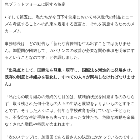
急プラットフォームに関する協定
• そして第五に、私たちが今日下す決定において将来世代の利益とニー
ズを考慮することへの約束を規定する宣言と、それを実施するためのメ
カニズム
事務総長は、どの勧告も「新たな官僚制を生み出すことではありませ
ん。加盟国が団結して、ガバナンスの改善が必要な関心事項を明確にす
るということなのです」と強調しました。
「出発点として、国際法を尊重・順守し、国際法を漸進的に発展させ、
既存の制度と枠組みを強化し、すべての人々が関与しなければなりませ
ん」
「私たちの取り組みの最終的な目的は、破壊的状況を回避するのみなら
ず、取り残された何十億もの人々の生活と展望をよりよいものとするこ
とです。そうした人々には、何年も学校教育を受けていない子どもた
ち、不安定な生計手段をも失ってしまった女性たち、危険な移動を余儀
なくされた難民や移民が含まれます」
「次のステップは、加盟国である皆さんの決定にかかっているのです」