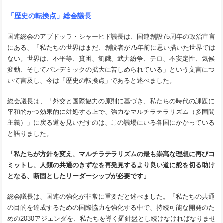
「歴史の転換点」総会議長
国連総会のアブドッラ・シャーヒド議長は、国連創設75周年の政治宣言
にある、「私たちの世界はまだ、創設者が75年前に思い描いた世界では
ない。世界は、不平等、貧困、飢餓、武力紛争、テロ、不安定性、気候
変動、そしてパンデミックの拡大に苦しめられている」という文言につ
いて言及し、今は「歴史の転換点」であると述べました。
総会議長は、「外交と国際協力の原則に基づき、私たちの時代の課題に
平和的かつ効果的に対処する上で、強力なマルチラテラリズム（多国間
主義）」に戻る道を見いだすのは、この議場にいる各国にかかっている
と語りました。
「私たちが方針を変え、マルチラテラリズムの最も崇高な理想に再びコ
ミットし、人類の共通のきずなを再発見するより良い道に舵を切る助け
となる、断固としたリーダーシップが必要です」
総会議長は、国連の強化が非常に重要だと述べました。「私たちの共通
の目的を達成するための国際協力を強化する中で、持続可能な開発のた
めの2030アジェンダを、私たちを導く羅針盤とし続けなければなりませ