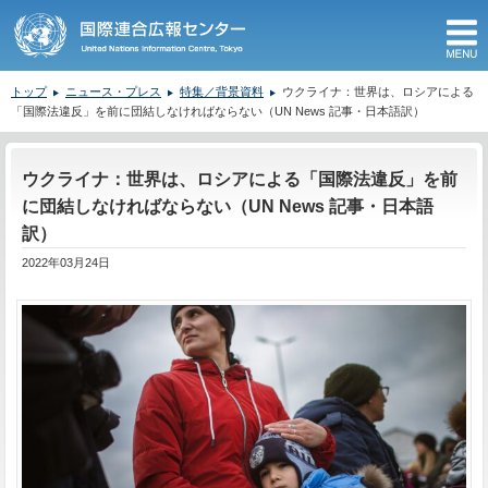
M
トップ
ニュース・プレス
特集／背景資料
ウクライナ：世界は、ロシアによる
「国際法違反」を前に団結しなければならない（UN News 記事・日本語訳）
ここから本文です。
ウクライナ：世界は、ロシアによる「国際法違反」を前
に団結しなければならない（UN News 記事・日本語
訳）
2022年03月24日