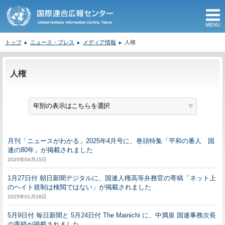
M
トップ
ニュース・プレス
メディア情報
人権
ここから本文です。
人権
月刊「ニュースがわかる」2025年4月号に、巻頭特集「平和の番人 国
連の80年」が掲載されました
2025年04月15日
1月27日付 朝日新聞デジタルに、国連人権高等弁務官の寄稿「ネット上
のヘイト規制は検閲ではない」が掲載されました
2025年01月28日
5月9日付 毎日新聞と 5月24日付 The Mainichi に、中満泉 国連事務次長
の寄稿が掲載されました