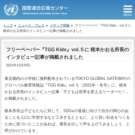
M
トップ
ニュース・プレス
メディア情報
フリーペーパー『TGG Kids』vol.５に
根本かおる所長のインタビュー記事が掲載されました
ここから本文です。
フリーペーパー『TGG Kids』vol.５に 根本かおる所長の
インタビュー記事が掲載されました
2021年12月20日
東京都内の小学校に無料配布されているTOKYO GLOBAL GATEWAYの
グローバル教育情報誌『TGG Kids』vol.５（2021年・冬号）に、根本
かおる所長のインタビュー記事「子どもは世界を変えるリーダーだ！」
が掲載されました。
根本所長は子どもたちに対して、SDGsの達成に向けて自分の関心のあ
ることを入口に学習するなど工夫するとともに、より良い社会をつくる
ために気づいたことがあれば、勇気を出して声を上げてみましょう、と
呼びかけています。