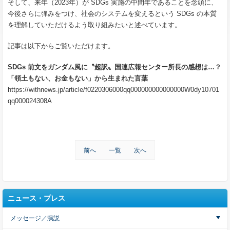
そして、来年（2023年）が SDGs 実施の中間年であることを念頭に、
今後さらに弾みをつけ、社会のシステムを変えるという SDGs の本質
を理解していただけるよう取り組みたいと述べています。
記事は以下からご覧いただけます。
SDGs 前文をガンダム風に〝超訳〟国連広報センター所長の感想は…？
「領土もない、お金もない」から生まれた言葉
https://withnews.jp/article/f0220306000qq000000000000000W0dy10701
qq000024308A
前へ
一覧
次へ
ニュース・プレス
メッセージ／演説