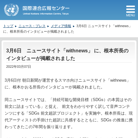
M
トップ
ニュース・プレス
メディア情報
3月6日 ニュースサイト「withnews」
に、根本所長のインタビューが掲載されました
ここから本文です。
3月6日 ニュースサイト「withnews」 に、根本所長の
インタビューが掲載されました
2022年03月07日
3月6日付 朝日新聞が運営するスマホ向けニュースサイト「withnews」
に、根本かおる所長のインタビューが掲載されました。
同ニュースサイトでは、「持続可能な開発目標（SDGs）の本質はその
前文に詰まっている」と捉え、 前文をわかりやすく訳して音声コンテ
ンツにする「SDGs 前文超訳プロジェクト」を実施中。根本所長は、現
代アーティストの手掛けた超訳に共感するとともに、SDGs の推進に携
わってきたこの7年間を振り返ります。