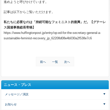
進めようと呼びかけています。
記事は以下からご覧いただけます。
私たちに必要なのは「持続可能なフェミニスト的復興」だ。【グテーレ
ス国連事務総長寄稿】
https://www.huffingtonpost.jp/entry/op-ed-for-the-secretary-general-a-
sustainable-feminist-recovery_jp_62208d08e4b030a2f538e7c6
前へ
一覧
次へ
ニュース・プレス
メッセージ／演説
お知らせ