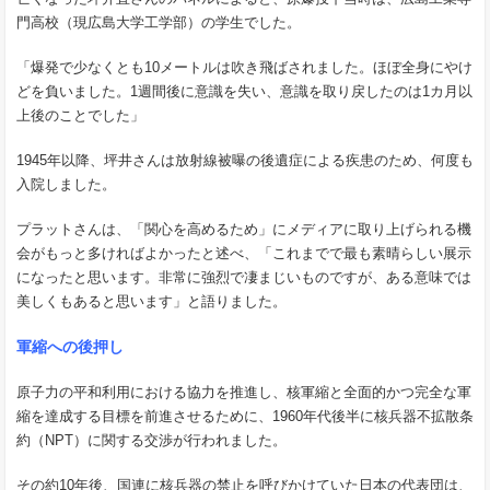
門高校（現広島大学工学部）の学生でした。
「爆発で少なくとも10メートルは吹き飛ばされました。ほぼ全身にやけ
どを負いました。1週間後に意識を失い、意識を取り戻したのは1カ月以
上後のことでした」
1945年以降、坪井さんは放射線被曝の後遺症による疾患のため、何度も
入院しました。
プラットさんは、「関心を高めるため」にメディアに取り上げられる機
会がもっと多ければよかったと述べ、「これまでで最も素晴らしい展示
になったと思います。非常に強烈で凄まじいものですが、ある意味では
美しくもあると思います」と語りました。
軍縮への後押し
原子力の平和利用における協力を推進し、核軍縮と全面的かつ完全な軍
縮を達成する目標を前進させるために、1960年代後半に核兵器不拡散条
約（NPT）に関する交渉が行われました。
その約10年後、国連に核兵器の禁止を呼びかけていた日本の代表団は、