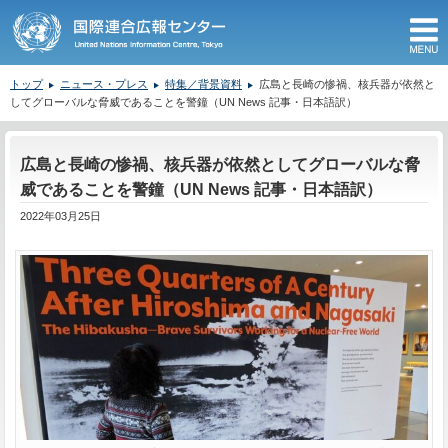
M
トップ
ニュース・プレス
特集／背景資料
広島と長崎の惨禍、核兵器が依然と
してグローバルな脅威であることを警鐘（UN News 記事・日本語訳）
ここから本文です。
広島と長崎の惨禍、核兵器が依然としてグローバルな脅
威であることを警鐘（UN News 記事・日本語訳）
2022年03月25日