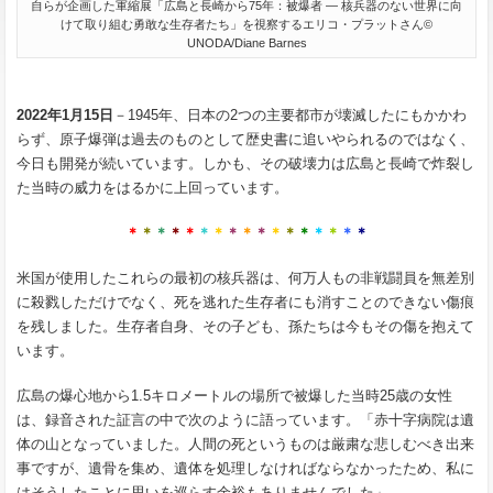
自らが企画した軍縮展「広島と長崎から75年：被爆者 ― 核兵器のない世界に向
けて取り組む勇敢な生存者たち」を視察するエリコ・プラットさん©
UNODA/Diane Barnes
2022年1月15日
－1945年、日本の2つの主要都市が壊滅したにもかかわ
らず、原子爆弾は過去のものとして歴史書に追いやられるのではなく、
今日も開発が続いています。しかも、その破壊力は広島と長崎で炸裂し
た当時の威力をはるかに上回っています。
＊
＊
＊
＊
＊
＊
＊
＊
＊
＊
＊
＊
＊
＊
＊
＊
＊
米国が使用したこれらの最初の核兵器は、何万人もの非戦闘員を無差別
に殺戮しただけでなく、死を逃れた生存者にも消すことのできない傷痕
を残しました。生存者自身、その子ども、孫たちは今もその傷を抱えて
います。
広島の爆心地から1.5キロメートルの場所で被爆した当時25歳の女性
は、録音された証言の中で次のように語っています。「赤十字病院は遺
体の山となっていました。人間の死というものは厳粛な悲しむべき出来
事ですが、遺骨を集め、遺体を処理しなければならなかったため、私に
はそうしたことに思いを巡らす余裕もありませんでした」