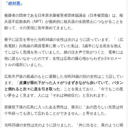
「絶対悪」
被爆者の団体である日本原水爆被害者団体協議会（日本被団協）は、核
兵器不拡散条約（NPT）が最終的に核兵器の全面禁止につながることを
願って、その実現に長年努めてきました。
冊子に証言を寄せた当時34歳の女性は次のように語っています。「（広
島電鉄）白島線の満員電車に乗っていた私は、1歳半になる長女を抱え
てしばらく意識を失っていました。娘の泣き声で気がつくと、電車には
他に誰もいなかったのです」女性は広島の爆心地からわずか2キロメー
トルの場所にいました。
広島市戸坂の親戚のもとに避難した当時24歳の別の女性はこう話してい
ます。「
皮膚が垂れ下がった人々がつまずきながら歩いていて、バタン
と倒れると次々に息を引き取った
」ことを覚えており、「今でもこの悪
い夢をよく見ます。人には『それは神経症だ』と言われます」
原爆投下後の広島に入ったある男性は、展示に「あの恐ろしい光景は何
十年経っても決して忘れることができません」と寄せました。
当時25歳の女性は次のように語りました。「外に出ると、夜のように暗