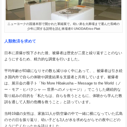
ニューヨークの国連本部で開かれた軍縮展で。幼い弟を火葬場まで運んだ長崎の
少年に関する説明を読む来場者© UNODA/Erico Platt
人類救済を求めて
日本に原爆が投下された後、被爆者は歴史が二度と繰り返すことのない
ようにするため、精力的な調査を行いました。
平均年齢が83歳になりその数も減りゆく中にあって、、被爆者は引き続
き国内外で自らの体験や調査結果を支援者と共有しています。被爆者
は、展示会の冊子ト「No More Hibakusha – Message to the World（ノ
ー・モア・ヒバクシャ ― 世界へのメッセージ）」でこうした継続的な
取り組みの目的を「私たちは、自らを救うとともに、体験から学んだ教
訓を通して人類の危機を救うこと」と語っています。
当時19歳の女性は、家族11人が防空壕の中で一緒に横になっていた広島
のその日を振り返り、幼い子ども3人が水を求めながらその夜中にどの
ように亡くなったかを語りました。