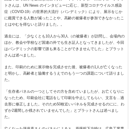
トさんは、UN News のインタビューに応じ、新型コロナウイルス感染
症（COVID-19）の世界的大流行（パンデミック）により、展示をじか
に鑑賞できる人数が減ったことや、高齢の被爆者が参加できなかったこ
とはやむを得ないと語りました。。
過去には、「少なくとも10人から30人（の被爆者）が訪問し、会場内の
ほか、教会や学校など国連の外でも生き証人となってきましたが、今回
はパンデミックの影響で誰も来ることができませんでした」とプラット
さんは述べました。
また、印刷のために展示物を完成させた後、被爆者の1人が亡くなった
と明かし、高齢者と協働するうえでのもう一つの課題について語りまし
た。
「生存者パネルの一つとしてその方を含めていましたが、お亡くなりに
なったため、印刷会社に電話をして印刷を中止してもらい、文言を…過
去形に修正しました。そのため50枚近いパネルを完成させるのにに、わ
ずか2週間しか残されていませんでした」とプラットさんは述べまし
た。
亡くなった坪井直さんのパネルによると、原爆投下当時は、広島工業専