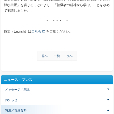
胆な措置」を講じることにより、「被爆者の精神から学ぶ」ことを改め
て要請しました。
＊ ＊＊＊ ＊
原文（English）は
こちら
をご覧ください。
前へ
一覧
次へ
ニュース・プレス
メッセージ／演説
お知らせ
特集／背景資料