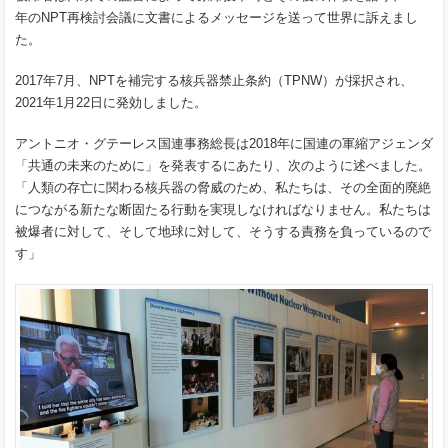
年のNPT再検討会議に文書によるメッセージを送って世界に訴えまし
た。
2017年7月、NPTを補完する核兵器禁止条約（TPNW）が採択され、
2021年1月22日に発効しました。
アントニオ・グテーレス
国連
事務総長
は2018年に国連の軍縮アジェンダ
「共通の未来のために」を
発表
するにあたり、次のように述べました。
「人類の存亡に関わる核兵器の脅威のため、私たちは、その全面的廃絶
につながる新たな断固たる行動を実現しなければなりません。私たちは
被爆者に対して、そして地球に対して、そうする責務を負っているので
す」