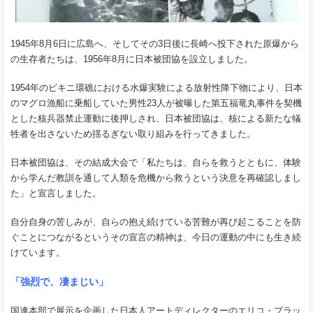
1945年8月6日に広島へ、そしてその3日後に長崎へ投下された原爆から
の生存者たちは、1956年8月に日本被団協を設立しました。
1954年のビキニ環礁における水爆実験による放射性降下物により、日本
のマグロ漁船に乗船していた男性23人が被曝した第五福竜丸事件を契機
とした核兵器禁止運動に後押しされ、日本被団協は、核による新たな犠
牲者を出さないため揺るぎない取り組みを行ってきました。
日本被団協は、その結成大会で「私たちは、自らを救うとともに、体験
から学んだ教訓を通して人類を危機から救うという決意を再確認しまし
た」と宣言しました。
自分自身の苦しみが、自らの抱え続けている苦難が再び起こることを防
ぐことにつながるというその宣言の精神は、今日の運動の中にも生き続
けています。
「強烈で、凄まじい」
国連本部で展示を企画した日本人アートディレクターのエリコ・プラッ