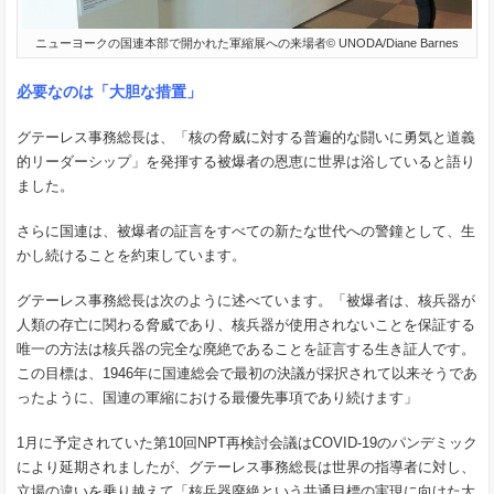
ニューヨークの国連本部で開かれた軍縮展への来場者© UNODA/Diane Barnes
必要なのは「大胆な措置」
グテーレス事務総長は、「核の脅威に対する普遍的な闘いに勇気と道義
的リーダーシップ」を発揮する被爆者の恩恵に世界は浴していると語り
ました。
さらに国連は、被爆者の証言をすべての新たな世代への警鐘として、生
かし続けることを約束しています。
グテーレス事務総長は次のように述べています。「被爆者は、核兵器が
人類の存亡に関わる脅威であり、核兵器が使用されないことを保証する
唯一の方法は核兵器の完全な廃絶であることを証言する生き証人です。
この目標は、1946年に国連総会で最初の決議が採択されて以来そうであ
ったように、国連の軍縮における最優先事項であり続けます」
1月に予定されていた第10回NPT再検討会議はCOVID-19のパンデミック
により延期されましたが、グテーレス事務総長は世界の指導者に対し、
立場の違いを乗り越えて「核兵器廃絶という共通目標の実現に向けた大