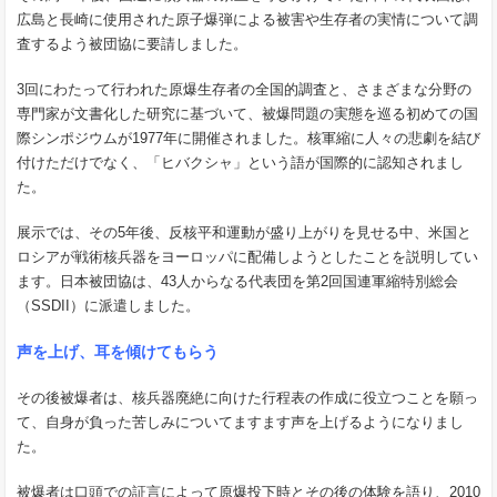
広島と長崎に使用された原子爆弾による被害や生存者の実情について調
査するよう被団協に要請しました。
3回にわたって行われた原爆生存者の全国的調査と、さまざまな分野の
専門家が文書化した研究に基づいて、被爆問題の実態を巡る初めての国
際シンポジウムが1977年に開催されました。核軍縮に人々の悲劇を結び
付けただけでなく、「ヒバクシャ」という語が国際的に認知されまし
た。
展示では、その5年後、反核平和運動が盛り上がりを見せる中、米国と
ロシアが戦術核兵器をヨーロッパに配備しようとしたことを説明してい
ます。日本被団協は、43人からなる代表団を第2回国連軍縮特別総会
（SSDII）に派遣しました。
声を上げ、耳を傾けてもらう
その後被爆者は、核兵器廃絶に向けた行程表の作成に役立つことを願っ
て、自身が負った苦しみについてますます声を上げるようになりまし
た。
被爆者は口頭での証言によって原爆投下時とその後の体験を語り、2010