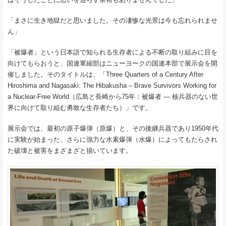
「まさに生き地獄だと思いました。その凄惨な光景は今も忘れられませ
ん」
「被爆者」という日本語で知られる生存者による不断の取り組みに目を
向けてもらおうと、国連
軍縮
部はニューヨークの国連本部で展示会を開
催しました。そのタイトルは、「Three Quarters of a Century After
Hiroshima and Nagasaki: The Hibakusha – Brave Survivors Working for
a Nuclear-Free World（
広島と長崎から
75
年：被爆者
―
核兵器のない世
界に向けて取り組む勇敢な生存者たち）
」です。
展示会では、最初の原子爆弾（原爆）と、その後継兵器であり1950年代
に実験が始まった、さらに強力な水素爆弾（水爆）によってもたらされ
た破壊と被害をまざまざと描いています。