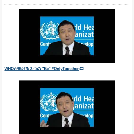
WHOが掲げる３つの "Be" #OnlyTogether