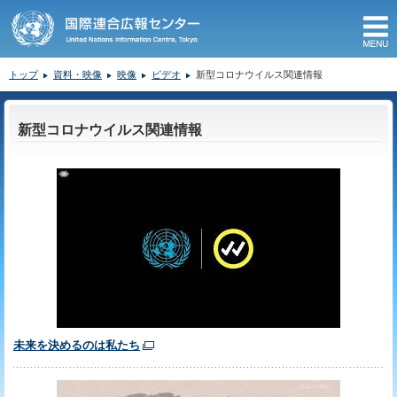
M
トップ
資料・映像
映像
ビデオ
新型コロナウイルス関連情報
ここから本文です。
新型コロナウイルス関連情報
未来を決めるのは私たち