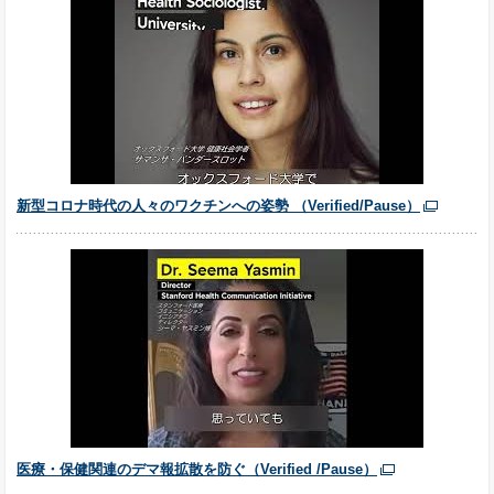
新型コロナ時代の人々のワクチンへの姿勢 （Verified/Pause）
医療・保健関連のデマ報拡散を防ぐ（Verified /Pause）