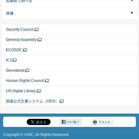
図書館で調べる
映像
Security Council
General Assembly
ECOSOC
ICJ
Secretariat
Human Rights Council
UN Digital Library
国連公式文書システム（ODS）
Copyright © UNIC, All Rights Reserved.