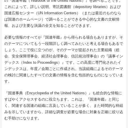
の『国連年鑑（Yearbook of the United Nations）』を調べることです。
これによって、詳しい説明、寄託図書館（depository libraries）および
国連広報センター（UN Information Centers）（または最近のものなら
ば国連のホームページ）で調べることができる中心的な文書の文献情
報、および主要な決議の全文を知ることができます。
必要な情報のすべてが『国連年鑑』から得られる場合もありますが、そ
のテーマについてもう一段階詳しく調べてみたいと考える場合もあるで
しょう。ここで役に立つのが、そのテーマが提起された主要組織（総
会、安全保障理事会、経済社会理事会、信託統治理事会）の『議事イン
デックス（Index to Proceedings）』です。この高度に専門化されたイ
ンデックスは、年度／会期ごとに作成され、当該組織によるそのテーマ
の検討に関連したすべての文書の情報を含む包括的なものになっていま
す。
『国連事典（Encyclopedia of the United Nations）』も総合的な情報に
すばやくアクセスするのに役立ちます。これは、『国連年鑑』と同じ
く、関連する国連の組織に言及していることが多く、また時間的な枠組
みを示していますから、詳細な調査が必要な場合に対象を正確に絞り込
む手助けになります。