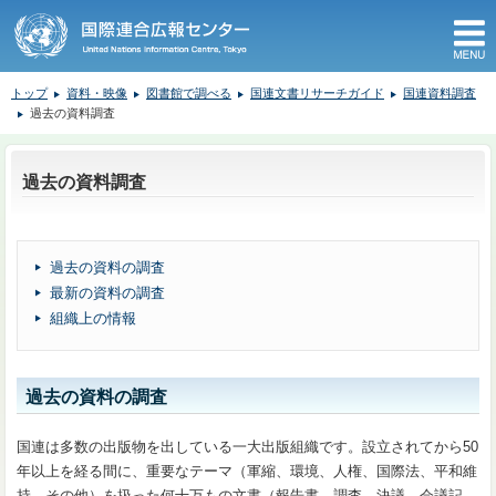
M
トップ
資料・映像
図書館で調べる
国連文書リサーチガイド
国連資料調査
過去の資料調査
ここから本文です。
過去の資料調査
過去の資料の調査
最新の資料の調査
組織上の情報
過去の資料の調査
国連は多数の出版物を出している一大出版組織です。設立されてから50
年以上を経る間に、重要なテーマ（軍縮、環境、人権、国際法、平和維
持、その他）を扱った何十万もの文書（報告書、調査、決議、会議記