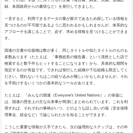
録、各国政府からの書状など）を発行してきました。
一見すると、利用できるデータの量が膨大であるため探している情報を
見つけるのが不可能であるように思われるかもしれませんが、体系的な
アプローチを講じることで、必ず、求める情報を見つけることができま
す。
国連の文書や出版物は数が多く、同じタイトルや似たタイトルのものも
多数あります（たとえば、「事務総長の報告書」という漠然とした語で
検索すると数千件もヒットすることになります）から、具体的な期間を
指定するのが有益です。できれば発行した組織や下位組織も限定してく
ださい。慣れないうちはこの絞り込みが難しいかもしれませんが、それ
を手助けするいくつかの基本的なツールがあります。
たとえば、『みんなの国連（Everyone's United Nations）』の各版に
は、国連の歴史上の主な出来事が簡潔にまとめられています。これを利
用すれば、それぞれの事柄がいつ、どのような話し合いの場（安全保障
理事会、総会など）で論じられたかを知ることができます。
こうした重要な情報が入手できたら、次の論理的なステップは、その年