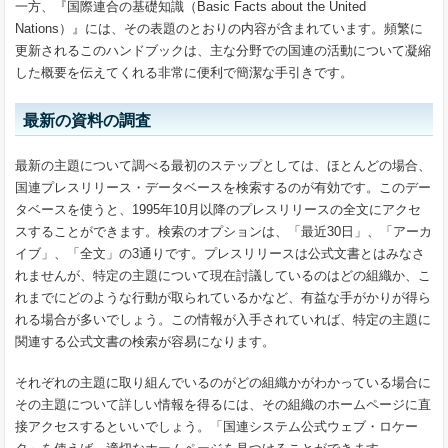
一方、『国際連合の基礎知識（Basic Facts about the United
Nations）』には、その表題のとおりの内容が含まれています。頻繁に
更新されるこのハンドブックは、主な分野での国連の活動について凝縮
した概要を伝えてくれる非常に便利で簡潔な手引きです。
最新の資料の調査
最新の主題について調べる最初のステップとしては、ほとんどの場合、
国連プレスリリース・データベースを検索するのが有効です。このデー
タベースを使うと、1995年10月以降のプレスリリースの全文にアクセ
スすることができます。検索のオプションは、「最近30日」、「アーカ
イブ」、「全文」の3通りです。プレスリリースは公式文書とはみなさ
れませんが、特定の主題について現在討議しているのはどの組織か、こ
れまでにどのような行動が取られているかなど、有益な手がかりが得ら
れる場合が多いでしょう。この情報が入手されていれば、特定の主題に
関連する公式文書の検索が容易になります。
それぞれの主題に取り組んでいるのがどの組織かがわかっている場合に
その主題について詳しい情報を得るには、その組織のホームページに直
接アクセスするといいでしょう。「国連システム公式ウェブ・ロケー