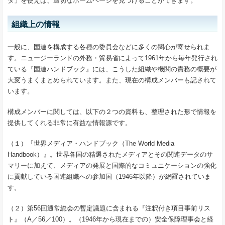
タ」を使えば、適切なホームページを見つけることができます。
組織上の情報
一般に、国連を構成する各種の委員会などに多くの関心が寄せられま
す。ニュージーランドの外務・貿易省によって1961年から毎年発行され
ている『国連ハンドブック』には、こうした組織や機関の責務の概要が
大変うまくまとめられています。また、現在の構成メンバーも記されて
います。
構成メンバーに関しては、以下の２つの資料も、整理された形で情報を
提供してくれる非常に有益な情報源です。
（１）『世界メディア・ハンドブック（The World Media
Handbook）』。世界各国の精選されたメディアとその関連データのサ
マリーに加えて、メディアの発展と国際的なコミュニケーションの強化
に貢献している国連組織への参加国（1946年以降）が網羅されていま
す。
（２）第56回通常総会の暫定議題に含まれる『注釈付き項目事前リス
ト』（A／56／100）。（1946年から現在までの）安全保障理事会と経