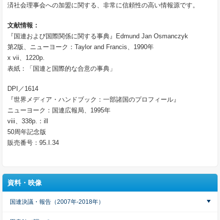
済社会理事会への加盟に関する、非常に信頼性の高い情報源です。
文献情報：
『国連および国際関係に関する事典』Edmund Jan Osmanczyk
第2版、ニューヨーク：Taylor and Francis、1990年
x vii、1220p.
表紙：「国連と国際的な合意の事典」
DPI／1614
『世界メディア・ハンドブック：一部諸国のプロフィール』
ニューヨーク：国連広報局、1995年
viii、338p.：ill
50周年記念版
販売番号：95.I.34
資料・映像
国連決議・報告（2007年-2018年）