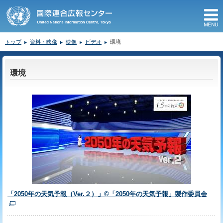
M
トップ
資料・映像
映像
ビデオ
環境
ここから本文です。
環境
「2050年の天気予報（Ver.２）」©「2050年の天気予報」製作委員会