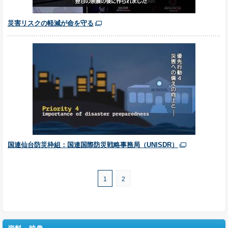
災害リスクの軽減が命を守る
国連仙台防災枠組：国連国際防災戦略事務局（UNISDR）
1
2