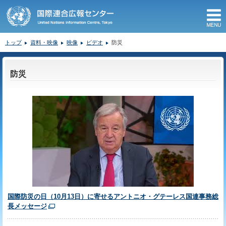
M
トップ
資料・映像
映像
ビデオ
防災
ここから本文です。
防災
国際防災の日（10月13日）に寄せるアントニオ・グテーレス国連事務総
長メッセージ