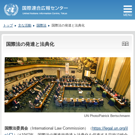
M
トップ
主な活動
国際法
国際法の発達と法典化
ここから本文です。
国際法の発達と法典化
UN Photo/Patrick Bertschmann
国際法委員会
（International Law Commission）（
https://legal.un.org/il
c/
）は1947年、国際法の漸進的発達と法典化を促進する目的で総会