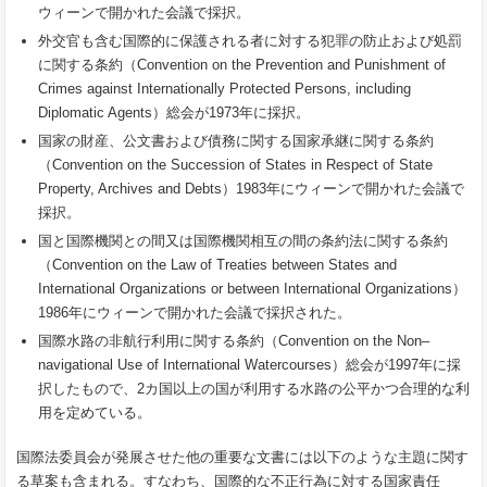
ウィーンで開かれた会議で採択。
外交官も含む国際的に保護される者に対する犯罪の防止および処罰
に関する条約（Convention on the Prevention and Punishment of
Crimes against Internationally Protected Persons, including
Diplomatic Agents）総会が1973年に採択。
国家の財産、公文書および債務に関する国家承継に関する条約
（Convention on the Succession of States in Respect of State
Property, Archives and Debts）1983年にウィーンで開かれた会議で
採択。
国と国際機関との間又は国際機関相互の間の条約法に関する条約
（Convention on the Law of Treaties between States and
International Organizations or between International Organizations）
1986年にウィーンで開かれた会議で採択された。
国際水路の非航行利用に関する条約（Convention on the Non‒
navigational Use of International Watercourses）総会が1997年に採
択したもので、2カ国以上の国が利用する水路の公平かつ合理的な利
用を定めている。
国際法委員会が発展させた他の重要な文書には以下のような主題に関す
る草案も含まれる。すなわち、国際的な不正行為に対する国家責任