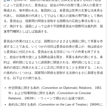
によって設置された。委員会は、総会が5年の任期で選ぶ34人の委員で
構成され、毎年開かれる。集団的には、各委員は世界の主要な法体系を
代表し、自国政府の代表としてではなく個人の資格の専門家として務め
る。委員会は、国家間の関係を規制する国際法の広範な事項を取り上
げ、検討する。議題によっては赤十字国際委員会や国際司法裁判所、国
連専門機関としばしば協議する。
委員会の作業のほとんどは、国際法のさまざまな側面に関して草案を作
成することである。いくつかの項目は委員会自身が選ぶが、他は総会か
ら委員会に付託される。委員会がある項目についての作業を終了する
と、総会が全権大使による国際会議を開き、草案を条約の形にする。条
約は、締約国になるように諸国家に開放される。締約国になることは、
条約の規定に拘束されることに正式に同意することを意味する。これら
の条約のいくつかは、国家間の関係を規制する法律のまさに基礎を形成
する。以下はその例である。
外交関係に関する条約（Convention on Diplomatic Relations、1961
年）および領事関係に関する条約（Convention on Consular
Relations、1963年）－ウィーンで開かれた会議で採択。
条約法に関する条約（Convention on the Law of Treaties）1969年に