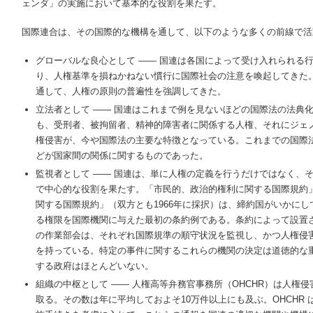
ェンダ」の実施において基本的な役割を果たす。
国際連合は、その国際的な機構を通して、以下のような多くの前線で活
グローバルな良心として ―― 国連は各国によって受け入れられる
り、人権基準を損ねかねない慣行に国際社会の注意を喚起してきた
通して、人権の原則の普遍性を強調してきた。
立法者として ―― 国連はこれまで例を見ないほどの国際法の法典
も、受刑者、被拘留者、精神的障害者に関係する人権、それにジェ
権侵害が、今や国際法の主要な特徴となっている。これまでの国際
どが国家間の関係に関するものであった。
監視者として ―― 国連は、単に人権の定義を行うだけではなく、
で中心的な役割を果たす。「市民的、政治的権利に関する国際規約
関する国際規約」（双方とも1966年に採択）は、締約国がいかに
る権限を国際機関に与えた最初の条約例である。条約によって設置
の作業部会は、それぞれ国際規準の順守状況を監視し、かつ人権侵
を持っている。特定の事件に関するこれらの機関の決定は道徳的な
する政府はほとんどいない。
組織の中枢として ―― 人権高等弁務官事務所（OHCHR）は人権
取る。その数は年に平均しておよそ10万件以上にも及ぶ。OHCHR