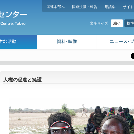
国連本部へ
国連決議・報告
用語集
サイト
縮小
標準
文字サイズ
人権の促進と擁護