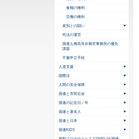
食糧の権利
労働の権利
差別との闘い
司法の運営
国連人権高等弁務官事務所の優先
課題
不服申立手続
人道支援
国際法
人間の安全保障
国連と市民社会
国連の記念日／年
国連と著名人
国連と日本
国連KIDS
新型コロナウイルス COVID-19 関連