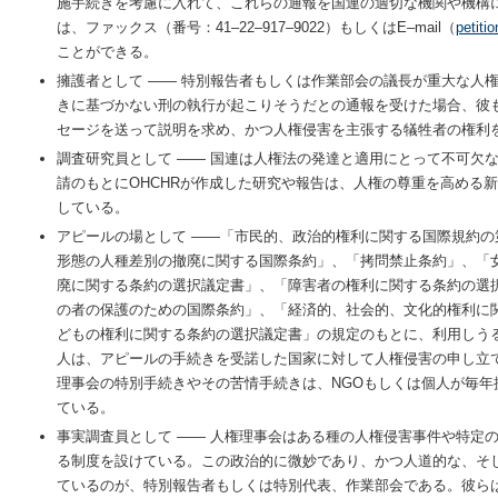
施手続きを考慮に入れて、これらの通報を国連の適切な機関や機構
は、ファックス（番号：41‒22‒917‒9022）もしくはE‒mail（
petiti
ことができる。
擁護者として ―― 特別報告者もしくは作業部会の議長が重大な人
きに基づかない刑の執行が起こりそうだとの通報を受けた場合、彼
セージを送って説明を求め、かつ人権侵害を主張する犠牲者の権利
調査研究員として ―― 国連は人権法の発達と適用にとって不可欠
請のもとにOHCHRが作成した研究や報告は、人権の尊重を高める
している。
アピールの場として ――「市民的、政治的権利に関する国際規約の
形態の人種差別の撤廃に関する国際条約」、「拷問禁止条約」、「
廃に関する条約の選択議定書」、「障害者の権利に関する条約の選
の者の保護のための国際条約」、「経済的、社会的、文化的権利に
どもの権利に関する条約の選択議定書」の規定のもとに、利用しう
人は、アピールの手続きを受諾した国家に対して人権侵害の申し立
理事会の特別手続きやその苦情手続きは、NGOもしくは個人が毎年
ている。
事実調査員として ―― 人権理事会はある種の人権侵害事件や特定
る制度を設けている。この政治的に微妙であり、かつ人道的な、そ
ているのが、特別報告者もしくは特別代表、作業部会である。彼ら