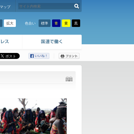
検索する
マップ
拡大
標準
青
黄
黒
色合い
ここから本文です。