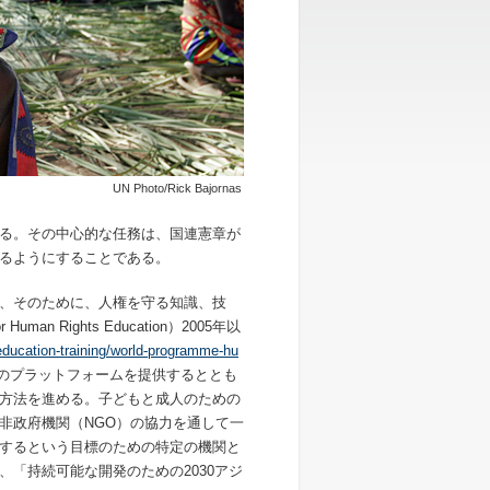
UN Photo/Rick Bajornas
る。その中心的な任務は、国連憲章が
るようにすることである。
、そのために、人権を守る知識、技
n Rights Education）2005年以
education-training/world-programme-hu
のプラットフォームを提供するととも
方法を進める。子どもと成人のための
非政府機関（NGO）の協力を通して一
するという目標のための特定の機関と
「持続可能な開発のための2030アジ