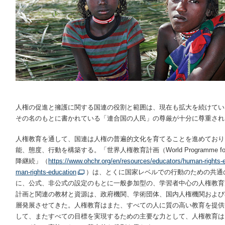
人権の促進と擁護に関する国連の役割と範囲は、現在も拡大を続けてい
その名のもとに書かれている「連合国の人民」の尊厳が十分に尊重され
人権教育を通して、国連は人権の普遍的文化を育てることを進めており
能、態度、行動を構築する。「世界人権教育計画（World Programme for Huma
降継続」（
https://www.ohchr.org/en/resources/educators/human-rights-
man-rights-education
）は、とくに国家レベルでの行動のための共通
に、公式、非公式の設定のもとに一般参加型の、学習者中心の人権教育
計画と関連の教材と資源は、政府機関、学術団体、国内人権機関および
層発展させてきた。人権教育はまた、すべての人に質の高い教育を提供
して、またすべての目標を実現するための主要な力として、人権教育は、