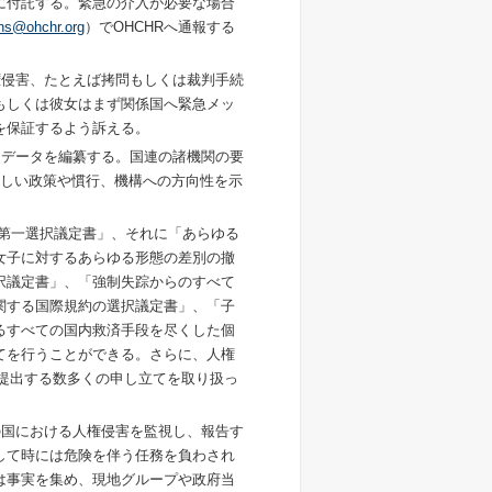
に付託する。緊急の介入が必要な場合
ons@ohchr.org
）でOHCHRへ通報する
権侵害、たとえば拷問もしくは裁判手続
もしくは彼女はまず関係国へ緊急メッ
を保証するよう訴える。
なデータを編纂する。国連の諸機関の要
新しい政策や慣行、機構への方向性を示
第一選択議定書」、それに「あらゆる
女子に対するあらゆる形態の差別の撤
択議定書」、「強制失踪からのすべて
関する国際規約の選択議定書」、「子
るすべての国内救済手段を尽くした個
てを行うことができる。さらに、人権
提出する数多くの申し立てを取り扱っ
の国における人権侵害を監視し、報告す
して時には危険を伴う任務を負わされ
は事実を集め、現地グループや政府当