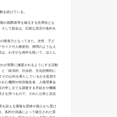
動を続けている。
行動の国際基準を確立する先導役とな
。そして総会は、広範な宣言や条約を
化の推進力となってきた。女性、子ど
ノサイドや人種差別、拷問のような人
法は、わずかな例外を除いて、ほとん
それが実際に擁護されるようにする活動
」と「経済的、社会的、文化的権利に
してその公約を果たしているかを監視す
された機関や特別報告者、人権理事会
害の申し立てを調査する手続きや機構
重さを持つもので、それに公然と反抗
侵害を訴える通報を団体や個人から受け
 は、条約や決議によって確立された実