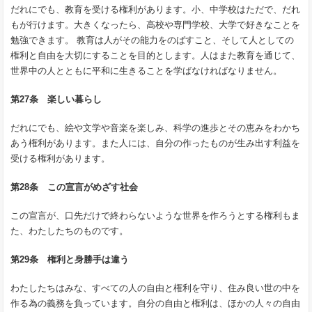
だれにでも、教育を受ける権利があります。小、中学校はただで、だれ
もが行けます。大きくなったら、高校や専門学校、大学で好きなことを
勉強できます。 教育は人がその能力をのばすこと、そして人としての
権利と自由を大切にすることを目的とします。人はまた教育を通じて、
世界中の人とともに平和に生きることを学ばなければなりません。
第27条 楽しい暮らし
だれにでも、絵や文学や音楽を楽しみ、科学の進歩とその恵みをわかち
あう権利があります。また人には、自分の作ったものが生み出す利益を
受ける権利があります。
第28条 この宣言がめざす社会
この宣言が、口先だけで終わらないような世界を作ろうとする権利もま
た、わたしたちのものです。
第29条 権利と身勝手は違う
わたしたちはみな、すべての人の自由と権利を守り、住み良い世の中を
作る為の義務を負っています。自分の自由と権利は、ほかの人々の自由