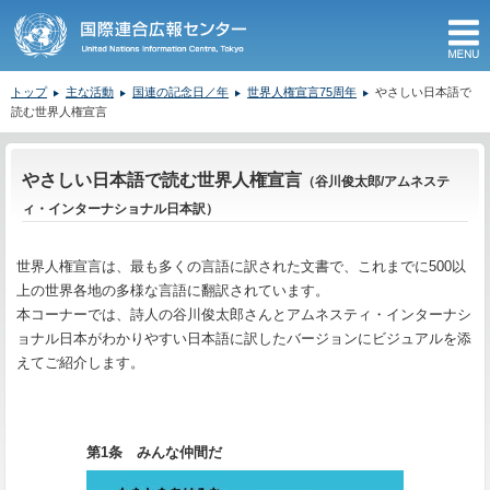
M
トップ
主な活動
国連の記念日／年
世界人権宣言75周年
やさしい日本語で
読む世界人権宣言
ここから本文です。
やさしい日本語で読む世界人権宣言
（谷川俊太郎/アムネステ
ィ・インターナショナル日本訳）
世界人権宣言は、最も多くの言語に訳された文書で、これまでに500以
上の世界各地の多様な言語に翻訳されています。
本コーナーでは、詩人の谷川俊太郎さんとアムネスティ・インターナシ
ョナル日本がわかりやすい日本語に訳したバージョンにビジュアルを添
えてご紹介します。
第1条 みんな仲間だ