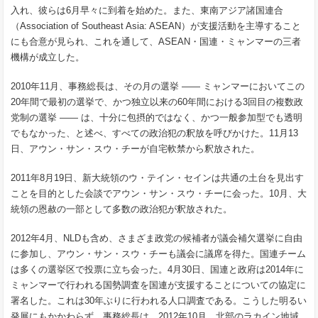
入れ、彼らは6月早々に到着を始めた。また、東南アジア諸国連合
（Association of Southeast Asia: ASEAN）が支援活動を主導すること
にも合意が見られ、これを通して、ASEAN・国連・ミャンマーの三者
機構が成立した。
2010年11月、事務総長は、その月の選挙 ―― ミャンマーにおいてこの
20年間で最初の選挙で、かつ独立以来の60年間における3回目の複数政
党制の選挙 ―― は、十分に包摂的ではなく、かつ一般参加型でも透明
でもなかった、と述べ、すべての政治犯の釈放を呼びかけた。11月13
日、アウン・サン・スウ・チーが自宅軟禁から釈放された。
2011年8月19日、新大統領のウ・テイン・セインは共通の土台を見出す
ことを目的とした会談でアウン・サン・スウ・チーに会った。10月、大
統領の恩赦の一部として多数の政治犯が釈放された。
2012年4月、NLDも含め、さまざま政党の候補者が議会補欠選挙に自由
に参加し、アウン・サン・スウ・チーも議会に議席を得た。国連チーム
は多くの選挙区で投票に立ち会った。4月30日、国連と政府は2014年に
ミャンマーで行われる国勢調査を国連が支援することについての協定に
署名した。これは30年ぶりに行われる人口調査である。こうした明るい
発展にもかかわらず、事務総長は、2012年10月、北部のラカイン地域