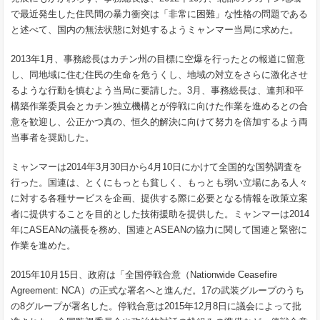
で最近発生した住民間の暴力衝突は「非常に困難」な性格の問題である
と述べて、国内の無法状態に対処するようミャンマー当局に求めた。
2013年1月、事務総長はカチン州の目標に空爆を行ったとの報道に留意
し、同地域に住む住民の生命を危うくし、地域の対立をさらに激化させ
るような行動を慎むよう当局に要請した。3月、事務総長は、連邦和平
構築作業委員会とカチン独立機構とが停戦に向けた作業を進めるとの合
意を歓迎し、公正かつ真の、恒久的解決に向けて努力を倍加するよう両
当事者を奨励した。
ミャンマーは2014年3月30日から4月10日にかけて全国的な国勢調査を
行った。国連は、とくにもっとも貧しく、もっとも弱い立場にある人々
に対する各種サービスを企画、提供する際に必要となる情報を政策立案
者に提供することを目的とした技術援助を提供した。ミャンマーは2014
年にASEANの議長を務め、国連とASEANの協力に関して国連と緊密に
作業を進めた。
2015年10月15日、政府は「全国停戦合意（Nationwide Ceasefire
Agreement: NCA）の正式な署名へと進んだ。17の武装グループのうち
の8グループが署名した。停戦合意は2015年12月8日に議会によって批