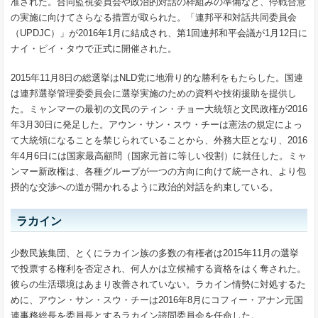
准された。合同監視委員会や政治的対話の枠組みの準備など、停戦合意
の実施に向けてさらなる措置が取られた。「連邦平和対話共同委員会
（UPDJC）」が2016年1月に結成され、第1回連邦和平会議が1月12日に
ナイ・ピイ・タウで正式に開催された。
2015年11月8日の総選挙はNLD党に地滑り的な勝利をもたらした。国連
は連邦選挙管理委委員会に選挙実施のための資料や技術援助を提供し
た。ミャンマーの最初の文民のティン・チョー大統領と文民政権が2016
年3月30日に発足した。アウン・サン・スウ・チーは憲法の規定によっ
て大統領になることを禁じられていることから、外務大臣となり、2016
年4月6日には国家最高顧問（国家元首に等しい役割）に就任した。ミャ
ンマー新政権は、各種グループが一つの方向に向けて統一され、より包
摂的な交渉への道が開かれるように政治的対話を約束している。
ラカイン
少数民族集団、とくにラカイン族の多数の有権者は2015年11月の選挙
で投票する権利を否定され、何人かは立候補する資格をはく奪された。
彼らの生活環境はあまり改善されていない。ラカイン情勢に対処するた
めに、アウン・サン・スウ・チーは2016年8月にコフィー・アナン元国
連事務総長を委員長とするラカイン諮問委員会を任命した。