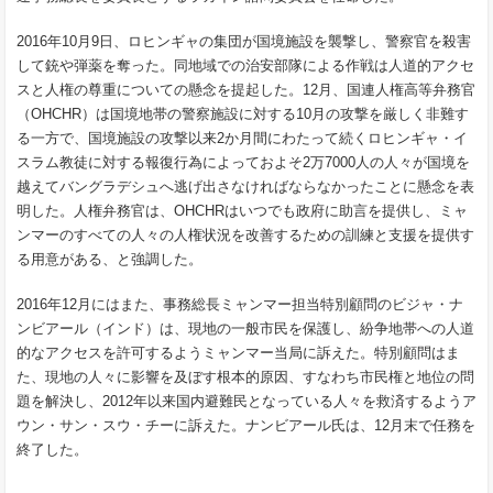
2016年10月9日、ロヒンギャの集団が国境施設を襲撃し、警察官を殺害
して銃や弾薬を奪った。同地域での治安部隊による作戦は人道的アクセ
スと人権の尊重についての懸念を提起した。12月、国連人権高等弁務官
（OHCHR）は国境地帯の警察施設に対する10月の攻撃を厳しく非難す
る一方で、国境施設の攻撃以来2か月間にわたって続くロヒンギャ・イ
スラム教徒に対する報復行為によっておよそ2万7000人の人々が国境を
越えてバングラデシュへ逃げ出さなければならなかったことに懸念を表
明した。人権弁務官は、OHCHRはいつでも政府に助言を提供し、ミャ
ンマーのすべての人々の人権状況を改善するための訓練と支援を提供す
る用意がある、と強調した。
2016年12月にはまた、事務総長ミャンマー担当特別顧問のビジャ・ナ
ンビアール（インド）は、現地の一般市民を保護し、紛争地帯への人道
的なアクセスを許可するようミャンマー当局に訴えた。特別顧問はま
た、現地の人々に影響を及ぼす根本的原因、すなわち市民権と地位の問
題を解決し、2012年以来国内避難民となっている人々を救済するようア
ウン・サン・スウ・チーに訴えた。ナンビアール氏は、12月末で任務を
終了した。