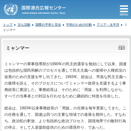
M
トップ
主な活動
国際の平和と安全
平和のための行動
アジア・太平洋
ミ
ャンマー
ここから本文です。
ミャンマー
ミャンマーの軍事指導部が1990年の民主的選挙を無効にして以来、国連
は包括的な国民和解のプロセスを通して民主主義への復帰や人権状況の
改善のための支援を申し出てきた。1993年、総会は、早急な民主主義へ
の復帰を訴え、そのプロセスについてミャンマー政府を支援するよう事
務総長に要請した。事務総長は、そのために「周旋」を利用しながら、
すべての当事者との対話を行わせるために継続的に特使を任命した。
総会は、1993年以来事務総長の「周旋」の任務を毎年更新してきた。こ
の任務を通して、国連は四つの主要な領域での進展を期待した。すなわ
ち、政治犯の釈放、より包括的な政治プロセス、国境地帯での敵対行為
の停止、そして人道援助提供のための環境作り、であった。