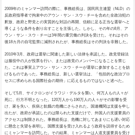
2009年のミャンマー訪問の際に、事務総長は、国民民主連盟（NLD）の
反政府指導者で拘束中のアウン・サン・スウ・チーを含めた全政治犯の
釈放、政府と野党との実質的な対話の再開、信頼に足る正当な選挙へと
導くような条件を創り出すことを主張した。しかし、その年の8月、ア
ウン・サン・スウ・チーは3年間の重労働の判決を受けた。それはその
後18カ月の自宅監禁に減刑されたが、事務総長はその判決を非難した。
2010年3月、政府は選挙に関連した新しい法律を承認した。政党登録法
は服役中の人が投票を行い、または政党のメンバーになることを禁じ
た。これは事実上アウン・サン・スウ・チーが選挙に参加することを妨
げるものであった。事務総長は、新しい選挙法は、「包括的な政治プロ
セスに求められる国際社会の期待」に応えるものではないと述べた。
そして5月、サイクロンがイラワジ・デルタを襲い、何万人もの人々が
死に、行方不明となった。120万人から190万人の人々がその影響を受
け、家を失い、疾病と飢餓の危機にさらされた。国連機関は支援を申し
出たが、政府が承認したのは限られた支援だけで、外国人の支援要員の
アクセスは制限された。事務総長は、危機に対してあまりにも遅い対応
に懸念と失望を表明し、国際支援を受け入れるよう政府を説得するため
にミャンマーを訪問した。その結果、ミャンマーは人道支援要員を受け