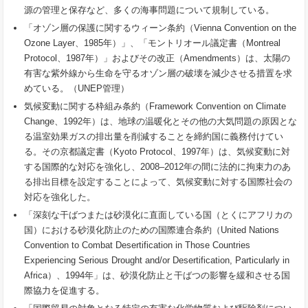
源の管理と保存など、多くの海事問題について規制している。
「オゾン層の保護に関するウィーン条約（Vienna Convention on the
Ozone Layer、1985年）」、「モントリオール議定書（Montreal
Protocol、1987年）」およびその改正（Amendments）は、太陽の
有害な紫外線から生命を守るオゾン層の破壊を減少させる措置を求
めている。（UNEP管理）
気候変動に関する枠組み条約（Framework Convention on Climate
Change、1992年）は、地球の温暖化とその他の大気問題の原因とな
る温室効果ガスの排出量を削減することを締約国に義務付けてい
る。その京都議定書（Kyoto Protocol、1997年）は、気候変動に対
する国際的な対応を強化し、2008‒2012年の間に法的に拘束力のあ
る排出目標を設定することによって、気候変動に対する国際社会の
対応を強化した。
「深刻な干ばつまたは砂漠化に直面している国（とくにアフリカの
国）における砂漠化防止のための国際連合条約（United Nations
Convention to Combat Desertification in Those Countries
Experiencing Serious Drought and/or Desertification, Particularly in
Africa）、1994年」は、砂漠化防止と干ばつの影響を緩和させる国
際協力を促進する。