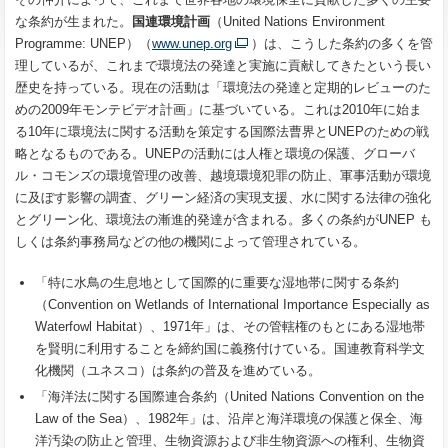
な条約が生まれた。
国連環境計画
（United Nations Environment
Programme: UNEP）（
www.unep.org
）は、こうした条約の多くを管
理しているが、これまで環境法の発達と実施に貢献してきたという長い
歴史を持っている。現在の活動は「環境法の発達と定期的レビューのた
めの2009年モンテビデオ計画」に基づいている。これは2010年に始ま
る10年に環境法に関する活動を策定する国際法曹界とUNEPのための戦
略となるものである。UNEPの活動には人権と環境の保護、グローバ
ル・コモンズの環境管理の改善、越境環境犯罪の防止、軍事活動が環境
に及ぼす影響の調査、グリーン経済の実現支援、水に関する法律の強化
とグリーン化、環境法の漸進的発達が含まれる。多くの条約がUNEP も
しくは条約事務局などの他の機関によって管理されている。
「特に水鳥の生息地として国際的に重要な湿地帯に関する条約
（Convention on Wetlands of International Importance Especially as
Waterfowl Habitat）、1971年」は、その管轄権のもとにある湿地帯
を賢明に利用することを締約国に義務付けている。国連教育科学文
化機関（ユネスコ）は条約の普及を進めている。
「海洋法に関する国際連合条約（United Nations Convention on the
Law of the Sea）、1982年」は、沿岸と海洋環境の保護と保全、海
洋汚染の防止と管理、生物資源および非生物資源への権利、生物資