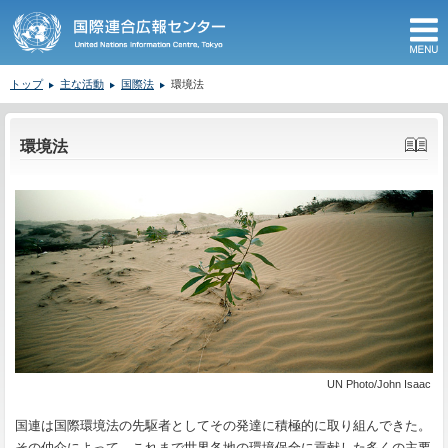
M
トップ
主な活動
国際法
環境法
ここから本文です。
環境法
UN Photo/John Isaac
国連は国際環境法の先駆者としてその発達に積極的に取り組んできた。
その仲介によって、これまで世界各地の環境保全に貢献した多くの主要