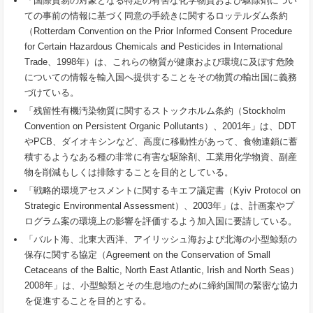
「国際貿易の対象となる特定の有害な化学物質および駆除剤につい
ての事前の情報に基づく同意の手続きに関するロッテルダム条約
（Rotterdam Convention on the Prior Informed Consent Procedure
for Certain Hazardous Chemicals and Pesticides in International
Trade、1998年）は、これらの物質が健康および環境に及ぼす危険
についての情報を輸入国へ提供することをその物質の輸出国に義務
づけている。
「残留性有機汚染物質に関するストックホルム条約（Stockholm
Convention on Persistent Organic Pollutants）、2001年」は、DDT
やPCB、ダイオキシンなど、高度に移動性があって、食物連鎖に蓄
積するようなある種の非常に有害な駆除剤、工業用化学物資、副産
物を削減もしくは排除することを目的としている。
「戦略的環境アセスメントに関するキエフ議定書（Kyiv Protocol on
Strategic Environmental Assessment）、2003年」は、計画案やプ
ログラム案の環境上の影響を評価するよう加入国に要請している。
「バルト海、北東大西洋、アイリッシュ海および北海の小型鯨類の
保存に関する協定（Agreement on the Conservation of Small
Cetaceans of the Baltic, North East Atlantic, Irish and North Seas）
2008年」は、小型鯨類とその生息地のために締約国間の緊密な協力
を促進することを目的とする。