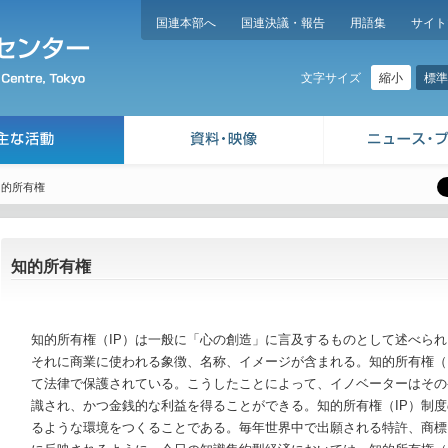
国連本部へ
国連決議・報告
用語集
サイト
縮小
標準
文字サイズ
知的所有権
知的所有権
知的所有権（IP）は一般に「心の創造」に言及するものとして述べら
それに商業に使われる象徴、名称、イメージが含まれる。知的所有権（
て法律で保護されている。こうしたことによって、イノベーターはその
識され、かつ金銭的な利益を得ることができる。知的所有権（IP）制
るような環境をつくることである。毎年世界中で出願される特許、商標