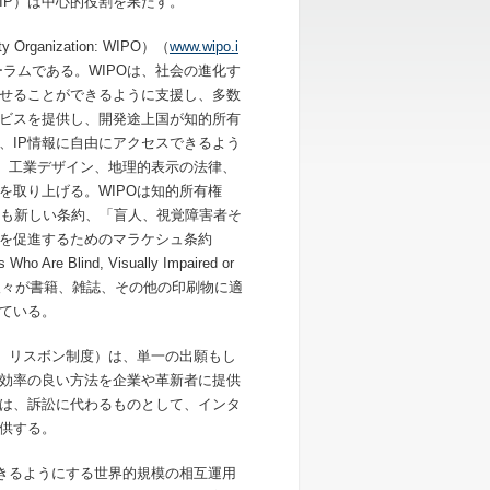
IP）は中心的役割を果たす。
erty Organization: WIPO）（
www.wipo.i
ラムである。WIPOは、社会の進化す
させることができるように支援し、多数
ービスを提供し、開発途上国が知的所有
、IP情報に自由にアクセスできるよう
標、工業デザイン、地理的表示の法律、
を取り上げる。WIPOは知的所有権
とも新しい条約、「盲人、視覚障害者そ
を促進するためのマラケシュ条約
 Who Are Blind, Visually Impaired or
障害を持つ人々が書籍、雑誌、その他の印刷物に適
ている。
グ、リスボン制度）は、単一の出願もし
効率の良い方法を企業や革新者に提供
Centre）は、訴訟に代わるものとして、インタ
供する。
できるようにする世界的規模の相互運用