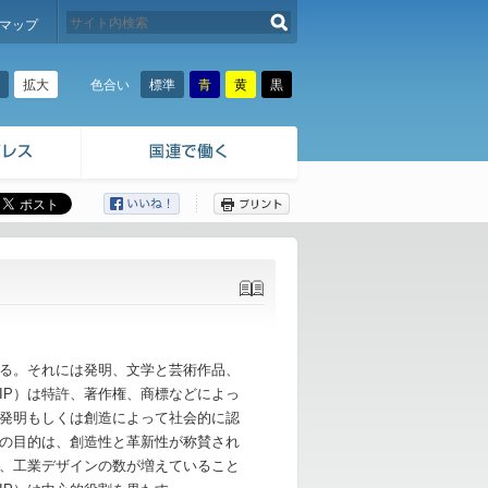
検索する
マップ
拡大
標準
青
黄
黒
色合い
ここから本文です。
れる。それには発明、文学と芸術作品、
IP）は特許、著作権、商標などによっ
発明もしくは創造によって社会的に認
度の目的は、創造性と革新性が称賛され
、工業デザインの数が増えていること