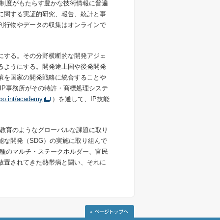
P制度がもたらす豊かな技術情報に普遍
Pに関する実証的研究、報告、統計と事
の刊行物やデータの収集はオンラインで
うにする。その分野横断的な開発アジェ
れるようにする。開発途上国や後発開発
政策を国家の開発戦略に統合することや
IP事務所がその特許・商標処理システ
po.int/academy
）を通して、IP技能
教育のようなグローバルな課題に取り
能な開発（SDG）の実施に取り組んで
種のマルチ・ステークホルダー、官民
で放置されてきた熱帯病と闘い、それに