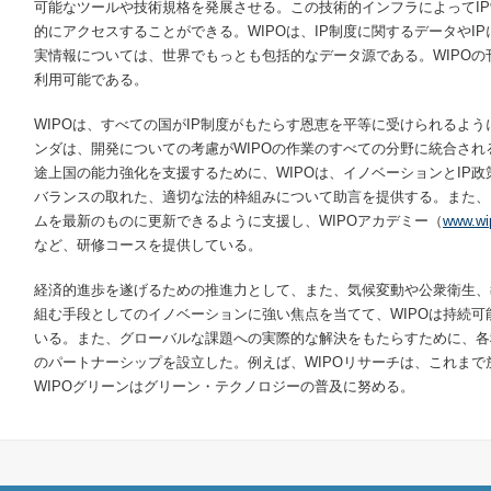
可能なツールや技術規格を発展させる。この技術的インフラによってI
的にアクセスすることができる。WIPOは、IP制度に関するデータやI
実情報については、世界でもっとも包括的なデータ源である。WIPO
利用可能である。
WIPOは、すべての国がIP制度がもたらす恩恵を平等に受けられるよ
ンダは、開発についての考慮がWIPOの作業のすべての分野に統合さ
途上国の能力強化を支援するために、WIPOは、イノベーションとIP
バランスの取れた、適切な法的枠組みについて助言を提供する。また、
ムを最新のものに更新できるように支援し、WIPOアカデミー（
www.wi
など、研修コースを提供している。
経済的進歩を遂げるための推進力として、また、気候変動や公衆衛生、
組む手段としてのイノベーションに強い焦点を当てて、WIPOは持続可
いる。また、グローバルな課題への実際的な解決をもたらすために、各
のパートナーシップを設立した。例えば、WIPOリサーチは、これま
WIPOグリーンはグリーン・テクノロジーの普及に努める。