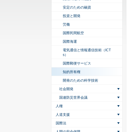
安定のための融資
投資と開発
労働
国際民間航空
国際海運
電気通信と情報通信技術（ICT
s）
国際郵便サービス
知的所有権
開発のための科学技術
社会開発
国連防災世界会議
人権
人道支援
国際法
人間の安全保障