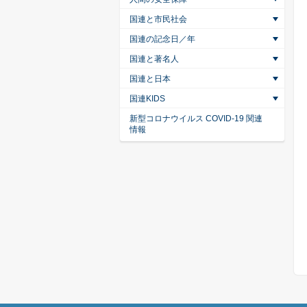
国連と市民社会
国連の記念日／年
国連と著名人
国連と日本
国連KIDS
新型コロナウイルス COVID-19 関連
情報