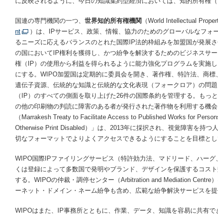
に反映されるように、今日の知識集約型経済においては、知的所有権（
国連の専門機関の一つ、
世界知的所有権機関
（World Intellectual Prop
nt
）は、IPサービス、政策、情報、協力のためのグローバルなフォー
るニーズに応えるバランスのとれた国際IP法的枠組みを加盟国が発展
の国においてIP権利を獲得し、かつ紛争を解決するためのビジネスサ
権（IP）の使用から利益を得られるように能力強化プログラムを実施し
にする。WIPO加盟国は定期的に委員会を開き、著作権、特許法、商
遺伝子資源、伝統的な知識と伝統的な文化表現（フォークロア）の問題
（IP）のすべての側面を取り上げた26件の国際条約を管理する。もっ
の他の印刷物の判読に障害のある者が発行された著作物を利用する機会
（Marrakesh Treaty to Facilitate Access to Published Works for Persons
Otherwise Print Disabled）」は、2013年に採択され、視覚
切なフォーマットでよりよくアクセスできるようにすることを目標とし
WIPO国際IPファイリングサービス（特許効力法、マドリード、ハー
くは登録によって多数国で発明やブランド、デザインを保護するコスト
する。WIPOの仲裁・調停センター（Arbitration and Mediation 
ーネット・ドメイン・ネーム紛争も含め、広範な紛争解決サービスを提
WIPOはまた、IP事務所とともに、作業、データ、知識を容易に共有