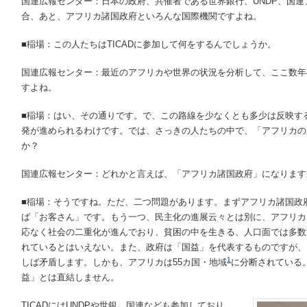
国連広報センター：日本の政府、共催者である世界銀行、UNDP、国
合、あと、アフリカ諸国政府といろんな国際機関ですよね。
■稲場：この人たちはTICADに参加して何をするんでしょうか。
国連広報センター：最近のアフリカや世界の状況を分析して、ここ数年
すよね。
■稲場：はい、その通りです。で、この路線を少なくとも多少は反映す
発が進められるわけです。では、さっきの人たちの中で、「アフリカの
か？
国連広報センター：どれかと言えば、「アフリカ諸国政府」になります
■稲場：そうですね。ただ、二つ問題があります。まずアフリカ諸国政
ば「お客さん」です。もう一つ、民主化の進展云々とは別に、アフリカ
応なく社会の二重化が進んでおり、貧困の中を生きる、人口面では多数
れているとはいえない。また、政府は「国益」を代表するものですが、
1
しば矛盾します。しかも、アフリカは55カ国・地域
に分断されている
益」とは直結しません。
TICADにはUNDPや世銀、国連なども参加しており、