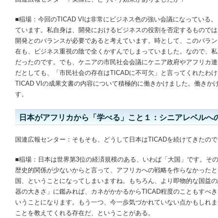
■稲場：今回のTICAD VIは非常にビジネス色の強い会議になっている
ています。私自身は、開発におけるビジネスの役割を否定するものでは
開発とのバランスが必要であると考えています。時として、このバラン
在も、ビジネス重視の陰で全くかすんでしまっていました。なので、私
だったのです。でも、ケニアの市民社会会議にケニア政府やアフリカ連
だとしても、「市民社会の存在はTICADに不可欠」と言ってくれたわ
TICAD VIの成果文書の内容について積極的に働きかけました。働き
す。
日本がアフリカから「学べる」こと１：シニアレベルへ
国連広報センター：そもそも、どうして日本はTICADを続けてきたの
■稲場：日本は世界第3位の経済規模のある、いわば「大国」です。そ
歴史的関係が少ないからと言って、アフリカへの戦略を作らなかったと
国、ということになってしまいますね。もちろん、より即物的な国益の
器の大きさ」に鑑みれば、カネがかかるからTICAD程度のこともすべ
いうことになります。もう一つ、今一歩気づかれていない点かもしれま
ことを教えてくれる存在だ、ということがある。