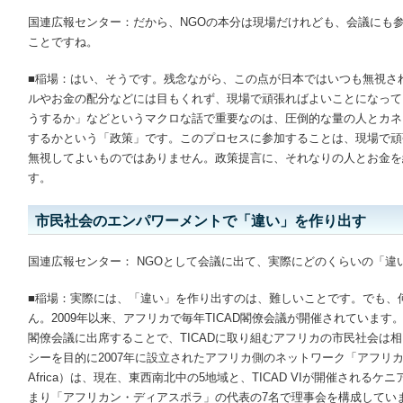
国連広報センター：だから、NGOの本分は現場だけれども、会議にも
ことですね。
■稲場：はい、そうです。残念ながら、この点が日本ではいつも無視さ
ルやお金の配分などには目もくれず、現場で頑張ればよいことになって
うするか」などというマクロな話で重要なのは、圧倒的な量の人とカネ
するかという「政策」です。このプロセスに参加することは、現場で頑
無視してよいものではありません。政策提言に、それなりの人とお金を
す。
市民社会のエンパワーメントで「違い」を作り出す
国連広報センター： NGOとして会議に出て、実際にどのくらいの「違
■稲場：実際には、「違い」を作り出すのは、難しいことです。でも、
ん。2009年以来、アフリカで毎年TICAD閣僚会議が開催されていま
閣僚会議に出席することで、TICADに取り組むアフリカの市民社会は相
シーを目的に2007年に設立されたアフリカ側のネットワーク「アフリカ市民協議会」
Africa）は、現在、東西南北中の5地域と、TICAD VIが開催される
まり「アフリカン・ディアスポラ」の代表の7名で理事会を構成していま