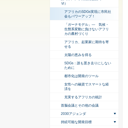
Ⅵ）
アフリカのSDGs実現に市民社
会もパワーアップ！
「ガーナモデル」― 気候・
生態系変動に負けないアフリ
カの農村づくり
アフリカ、起業家に期待を寄
せる
太陽の恵みを得る
SDGs：誰も置き去りにしない
ために
都市化は開発のツール
女性への融資でスマートな経
済を
充実するアフリカの統計
首脳会議とその他の会議
2030アジェンダ
持続可能な開発目標