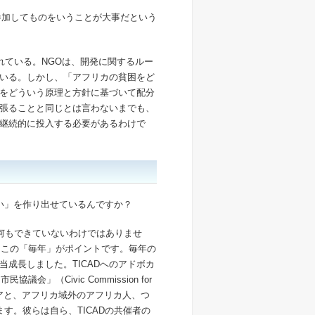
参加してものをいうことが大事だという
れている。NGOは、開発に関するルー
いる。しかし、「アフリカの貧困をど
をどういう原理と方針に基づいて配分
張ることと同じとは言わないまでも、
継続的に投入する必要があるわけで
い」を作り出せているんですか？
何もできていないわけではありませ
す。この「毎年」がポイントです。毎年の
当成長しました。TICADへのアドボカ
（Civic Commission for
ケニアと、アフリカ域外のアフリカ人、つ
す。彼らは自ら、TICADの共催者の