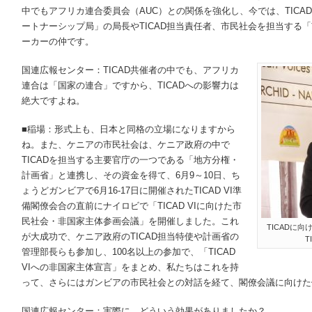
中でもアフリカ連合委員会（AUC）との関係を強化し、今では、TIC
ートナーシップ局」の局長やTICAD担当責任者、市民社会を担当する「
ーカーの仲です。
国連広報センター：TICAD共催者の中でも、アフリカ
連合は「国家の連合」ですから、TICADへの影響力は
絶大ですよね。
■稲場：形式上も、日本と同格の立場になりますから
ね。また、ケニアの市民社会は、ケニア政府の中で
TICADを担当する主要官庁の一つである「地方分権・
計画省」と連携し、その資金を得て、6月9～10日、ち
ょうどガンビアで6月16-17日に開催されたTICAD VI準
備閣僚会合の直前にナイロビで「TICAD VIに向けた市
民社会・非国家主体参画会議」を開催しました。これ
TICADに
が大成功で、ケニア政府のTICAD担当特使や計画省の
T
管理部長らも参加し、100名以上の参加で、「TICAD
VIへの非国家主体宣言」をまとめ、私たちはこれを持
って、さらにはガンビアの市民社会との対話を経て、閣僚会議に向けた
国連広報センター：実際に、どういう効果がありましたか？