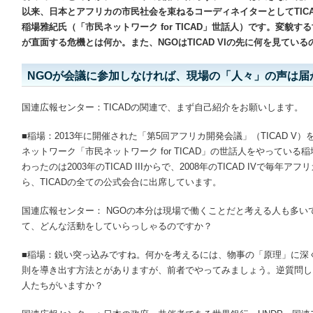
以来、日本とアフリカの市民社会を束ねるコーディネイターとしてTIC
稲場雅紀氏（「市民ネットワーク for TICAD」世話人）です。変貌す
が直面する危機とは何か。また、NGOはTICAD VIの先に何を見てい
NGOが会議に参加しなければ、現場の「人々」の声は届
国連広報センター：TICADの関連で、まず自己紹介をお願いします。
■稲場：2013年に開催された「第5回アフリカ開発会議」（TICAD 
ネットワーク「市民ネットワーク for TICAD」の世話人をやっている
わったのは2003年のTICAD IIIからで、2008年のTICAD IVで毎
ら、TICADの全ての公式会合に出席しています。
国連広報センター： NGOの本分は現場で働くことだと考える人も多い
て、どんな活動をしていらっしゃるのですか？
■稲場：鋭い突っ込みですね。何かを考えるには、物事の「原理」に深
則を導き出す方法とがありますが、前者でやってみましょう。逆質問しま
人たちがいますか？