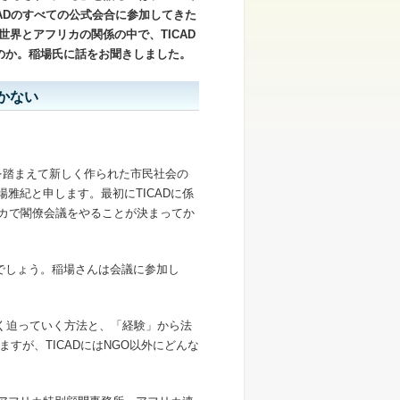
ADのすべての公式会合に参加してきた
る世界とアフリカの関係の中で、TICAD
るのか。稲場氏に話をお聞きしました。
かない
V）を踏まえて新しく作られた市民社会の
稲場雅紀と申します。最初にTICADに係
年アフリカで閣僚会議をやることが決まってか
でしょう。稲場さんは会議に参加し
く迫っていく方法と、「経験」から法
すが、TICADにはNGO以外にどんな