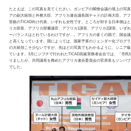
たとえば、この写真を見てください。ガンビアの閣僚会議の壇上の写真
アの副大統領と外務大臣、アフリカ連合議長国チャドの計画大臣、アフ
世銀のTICAD向け代表、いずれも女性です。ところが対する日本側は
リカ部長、アフリカ部審議官、アフリカ1課長、アフリカ2課長、いず
ーバランスはとれているわけですが…。アフリカの多くの国で、国会議
と高くなっています。国によっては、国家予算のジェンダー化プログラ
の大統領こそ少ないですが、先ほどの写真でもわかるように、シニア級
ています。3月にジブチで行われたTICAD高級実務者会合では、「市
りましたが、共同議長を務めたアフリカ連合委員会の官房長もジンバブ
でした。