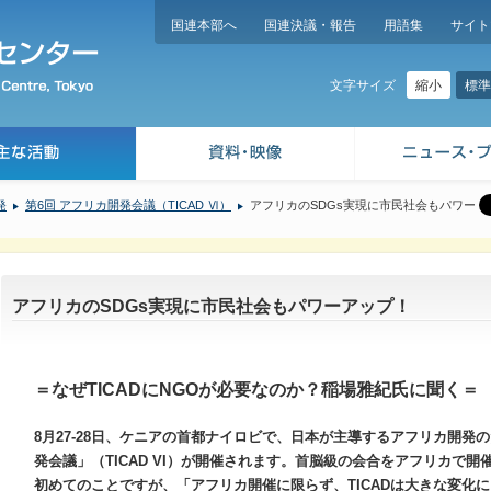
国連本部へ
国連決議・報告
用語集
サイト
縮小
標準
文字サイズ
発
第6回 アフリカ開発会議（TICAD Ⅵ）
アフリカのSDGs実現に市民社会もパワー
アフリカのSDGs実現に市民社会もパワーアップ！
＝なぜTICADにNGOが必要なのか？稲場雅紀氏に聞く＝
8月27-28日、ケニアの首都ナイロビで、日本が主導するアフリカ開発
発会議」（TICAD VI）が開催されます。首脳級の会合をアフリカで開催す
初めてのことですが、「アフリカ開催に限らず、TICADは大きな変化に