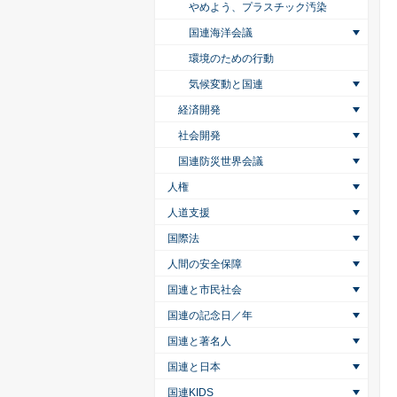
やめよう、プラスチック汚染
国連海洋会議
環境のための行動
気候変動と国連
経済開発
社会開発
国連防災世界会議
人権
人道支援
国際法
人間の安全保障
国連と市民社会
国連の記念日／年
国連と著名人
国連と日本
国連KIDS