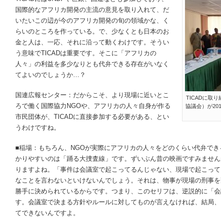
国際的なアフリカ開発の主流の意見を取り入れて、だ
いたいこの辺が今のアフリカ開発の旬の領域かな、く
らいのところを作っている。で、少なくとも日本のお
金と人は、一応、それに沿って動くわけです。そうい
う意味でTICADは重要です。そこに「アフリカの
人々」の利益を多少なりとも代弁できる存在がいなく
てよいのでしょうか…？
国連広報センター：だからこそ、より現場に近いとこ
TICADに
ろで働く国際協力NGOや、アフリカの人々自身が作る
協議会）が20
市民団体が、TICADに直接参加する必要がある、とい
うわけですね。
■稲場：もちろん、NGOが実際にアフリカの人々をどのくらい代弁で
かりやすいのは「踊る大捜査線」です。ずいぶん昔の映画ですみません
りますよね。「事件は会議室で起こってるんじゃない、現場で起こって
なことを言わないといけないんでしょう。それは、物事が現場の刑事を
勝手に決められているからです。つまり、このセリフは、逆説的に「会
す。会議室で決まる方針やルールに対してものが言えなければ、結局、
てできないんですよ。