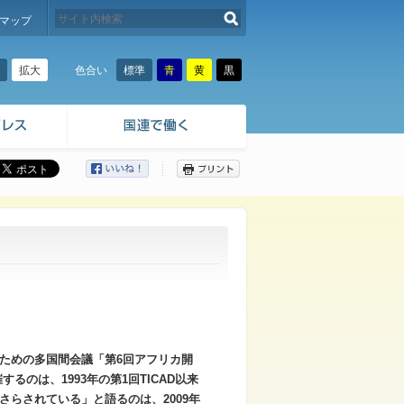
検索する
マップ
拡大
標準
青
黄
黒
色合い
ここから本文です。
のための多国間会議「第6回アフリカ開
るのは、1993年の第1回TICAD以来
さらされている」と語るのは、2009年