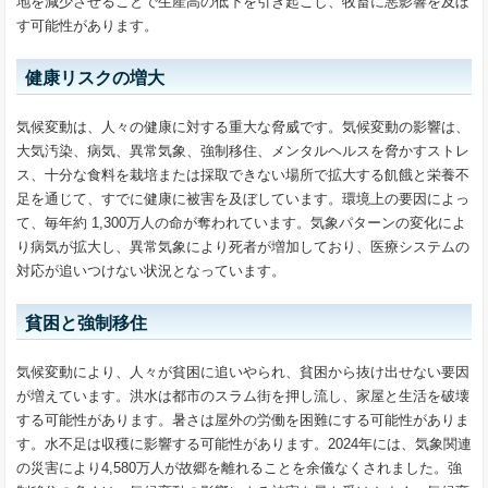
地を減少させることで生産高の低下を引き起こし、牧畜に悪影響を及ぼ
す可能性があります。
健康リスクの増大
気候変動は、人々の健康に対する重大な脅威です。気候変動の影響は、
大気汚染、病気、異常気象、強制移住、メンタルヘルスを脅かすストレ
ス、十分な食料を栽培または採取できない場所で拡大する飢餓と栄養不
足を通じて、すでに健康に被害を及ぼしています。環境上の要因によっ
て、毎年約 1,300万人の命が奪われています。気象パターンの変化によ
り病気が拡大し、異常気象により死者が増加しており、医療システムの
対応が追いつけない状況となっています。
貧困と強制移住
気候変動により、人々が貧困に追いやられ、貧困から抜け出せない要因
が増えています。洪水は都市のスラム街を押し流し、家屋と生活を破壊
する可能性があります。暑さは屋外の労働を困難にする可能性がありま
す。水不足は収穫に影響する可能性があります。2024年には、気象関連
の災害により4,580万人が故郷を離れることを余儀なくされました。強