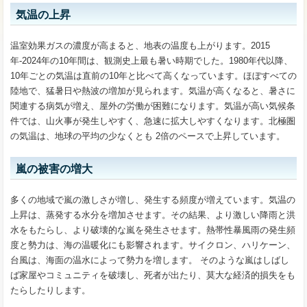
気温の上昇
温室効果ガスの濃度が高まると、地表の温度も上がります。2015
年-2024年の10年間は、観測史上最も暑い時期でした。1980年代以降、
10年ごとの気温は直前の10年と比べて高くなっています。ほぼすべての
陸地で、猛暑日や熱波の増加が見られます。気温が高くなると、暑さに
関連する病気が増え、屋外の労働が困難になります。気温が高い気候条
件では、山火事が発生しやすく、急速に拡大しやすくなります。北極圏
の気温は、地球の平均の少なくとも 2倍のペースで上昇しています。
嵐の被害の増大
多くの地域で嵐の激しさが増し、発生する頻度が増えています。気温の
上昇は、蒸発する水分を増加させます。その結果、より激しい降雨と洪
水をもたらし、より破壊的な嵐を発生させます。熱帯性暴風雨の発生頻
度と勢力は、海の温暖化にも影響されます。サイクロン、ハリケーン、
台風は、海面の温水によって勢力を増します。 そのような嵐はしばし
ば家屋やコミュニティを破壊し、死者が出たり、莫大な経済的損失をも
たらしたりします。