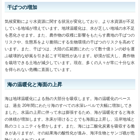
干ばつの増加
気候変動により水資源に関する状況が変化しており、より水資源が不足
している地域が増えています。地球温暖化は、水が乏しい地域の水不足
を悪化させます。また、農作物の収穫に影響をもたらす農地の干ばつの
リスクや、生態系をより脆弱にする生物環境の干ばつのリスクを高めて
います。また、干ばつは、大陸の広範囲にわたって数十億トンの砂を運
ぶ破壊的な砂嵐を引き起こす可能性があります。砂漠が拡大し、農作物
を栽培できる土地が減少しています。現在、多くの人々が常に十分な水
を得られない危機に直面しています。
海の温暖化と海面の上昇
海は地球温暖化による熱の大部分を吸収します。海の温暖化のペース
は、過去 20年間にわたり海のすべての水深レベルで大幅に増加してき
ました。水温の上昇に伴って水は膨張するため、海が温暖化すると海水
の体積が増加します。氷床が溶けることでも海面は上昇し、沿岸地域と
島のコミュニティを脅かします。また、海には二酸化炭素を吸収する働
きがありますが、その結果海の酸性化が進み、海洋生物とサンゴ礁が危
険にさらされています。