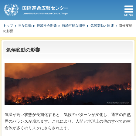
M
トップ
主な活動
経済社会開発
持続可能な開発
気候変動と国連
気候変動
の影響
ここから本文です。
気候変動の影響
気温が高い状態が長期化すると、気候のパターンが変化し、通常の自然
界のバランスが崩れます。これにより、人間と地球上の他のすべての生
命体が多くのリスクにさらされます。