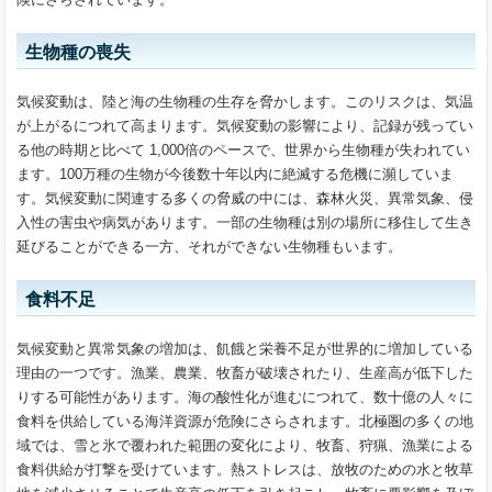
生物種の喪失
気候変動は、陸と海の生物種の生存を脅かします。このリスクは、気温
が上がるにつれて高まります。気候変動の影響により、記録が残ってい
る他の時期と比べて 1,000倍のペースで、世界から生物種が失われてい
ます。100万種の生物が今後数十年以内に絶滅する危機に瀕していま
す。気候変動に関連する多くの脅威の中には、森林火災、異常気象、侵
入性の害虫や病気があります。一部の生物種は別の場所に移住して生き
延びることができる一方、それができない生物種もいます。
食料不足
気候変動と異常気象の増加は、飢餓と栄養不足が世界的に増加している
理由の一つです。漁業、農業、牧畜が破壊されたり、生産高が低下した
りする可能性があります。海の酸性化が進むにつれて、数十億の人々に
食料を供給している海洋資源が危険にさらされます。北極圏の多くの地
域では、雪と氷で覆われた範囲の変化により、牧畜、狩猟、漁業による
食料供給が打撃を受けています。熱ストレスは、放牧のための水と牧草