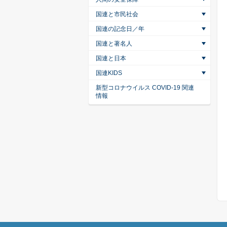
国連と市民社会
国連の記念日／年
国連と著名人
国連と日本
国連KIDS
新型コロナウイルス COVID-19 関連
情報