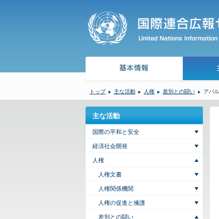
トップ
主な活動
人権
差別との闘い
アパ
主な活動
国際の平和と安全
経済社会開発
人権
人権文書
人権関係機関
人権の促進と擁護
差別との闘い