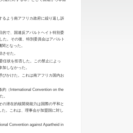
棄するよう南アフリカ政府に繰り返し訴
る目的で、国連反アパルトヘイト特別委
rtheid）を設置した。その後、特別委員会はアパルト
機関となった。
動させた。
の委任状を拒否した。この禁止によっ
参加しなかった。
う呼びかけた。これは南アフリカ国内お
tional Convention on the
択した。
とその潜在的核開発能力は国際の平和と
した。これは、理事会が加盟国に対し
ntion against Apartheid in