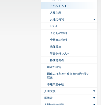
アパルトヘイト
人種主義
女性の権利
LGBT
子どもの権利
少数者の権利
先住民族
障害を持つ人々
移住労働者
司法の運営
国連人権高等弁務官事務所の優先
課題
不服申立手続
人道支援
国際法
人間の安全保障