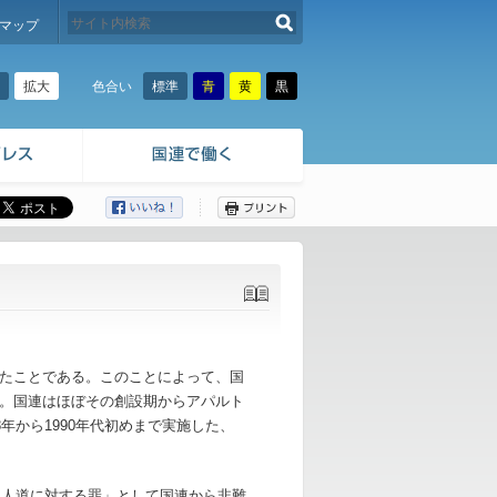
検索する
マップ
拡大
標準
青
黄
黒
色合い
ここから本文です。
たことである。このことによって、国
。国連はほぼその創設期からアパルト
年から1990年代初めまで実施した、
「人道に対する罪」として国連から非難