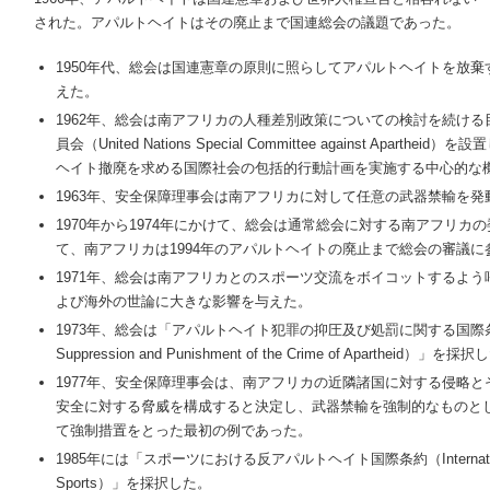
された。アパルトヘイトはその廃止まで国連総会の議題であった。
1950年代、総会は国連憲章の原則に照らしてアパルトヘイトを放
えた。
1962年、総会は南アフリカの人種差別政策についての検討を続け
員会（United Nations Special Committee against Apa
ヘイト撤廃を求める国際社会の包括的行動計画を実施する中心的な
1963年、安全保障理事会は南アフリカに対して任意の武器禁輸を発
1970年から1974年にかけて、総会は通常総会に対する南アフリカ
て、南アフリカは1994年のアパルトヘイトの廃止まで総会の審議に
1971年、総会は南アフリカとのスポーツ交流をボイコットするよ
よび海外の世論に大きな影響を与えた。
1973年、総会は「アパルトヘイト犯罪の抑圧及び処罰に関する国際条約（Interna
Suppression and Punishment of the Crime of Apartheid）」を採
1977年、安全保障理事会は、南アフリカの近隣諸国に対する侵略
安全に対する脅威を構成すると決定し、武器禁輸を強制的なものと
て強制措置をとった最初の例であった。
1985年には「スポーツにおける反アパルトヘイト国際条約（International Conve
Sports）」を採択した。