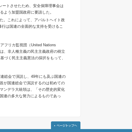
カレートさせたため、安全保障理事会は
するよう加盟国政府に要請した。
れた。これによって、アパルトヘイト政
移行は国連の全面的な支持を受けるこ
監視団（United Nations
た。UNOMSAは、非人種主義の民主主義政府の樹立
に基づく民主主義憲法の採択をもって、
国連総会で演説し、49年にも及ぶ国連の
首が国連総会で演説するのは初めての
マンデラ大統領は、「その歴史的変化
国連の多大な努力によるものであっ