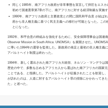
同じく1985年、南アフリカ政府が非常事態を宣言して抑圧をエス
初めて国連憲章第7章の下に、南アフリカに対する経済制裁を実施
1990年、南アフリカ政府と主要政党との間に国民和平合意 が結ば
府から非人種主義に基づく民主主義への移行が可能となった。この
とになった。
1992年、和平合意の枠組みを強化するために、安全保障理事会は国連南アフリカ
Observer Mission in South Africa: UNOMSA）を展開させ
に導いた1994年の選挙を監視した。新政府の発足と最初の非人種主義
アパルトヘイト制度は終わった。
1994年、新しく選出された南アフリカ大統領、ネルソン・マンデラは
歴史の中で、多数を占めるアフリカ人から選ばれた南アフリカの国家元
ことである、と指摘した。アパルトヘイトが征服されたことを歓迎し、
が訪れたのは、人道に対するアパルトヘイト罪の排除にかかわってきた
た」と述べた。