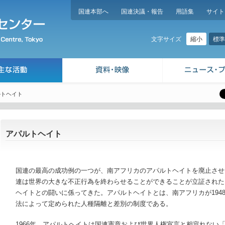
国連本部へ
国連決議・報告
用語集
サイト
縮小
標準
文字サイズ
ルトヘイト
アパルトヘイト
国連の最高の成功例の一つが、南アフリカのアパルトヘイトを廃止させ
連は世界の大きな不正行為を終わらせることができることが立証された
ヘイトとの闘いに係ってきた。アパルトヘイトとは、南アフリカが1948
法によって定められた人種隔離と差別の制度である。
1966年、アパルトヘイトは国連憲章および世界人権宣言と相容れない