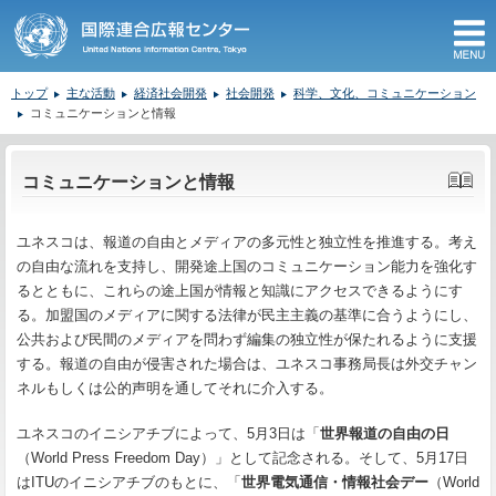
M
トップ
主な活動
経済社会開発
社会開発
科学、文化、コミュニケーション
コミュニケーションと情報
ここから本文です。
コミュニケーションと情報
ユネスコは、報道の自由とメディアの多元性と独立性を推進する。考え
の自由な流れを支持し、開発途上国のコミュニケーション能力を強化す
るとともに、これらの途上国が情報と知識にアクセスできるようにす
る。加盟国のメディアに関する法律が民主主義の基準に合うようにし、
公共および民間のメディアを問わず編集の独立性が保たれるように支援
する。報道の自由が侵害された場合は、ユネスコ事務局長は外交チャン
ネルもしくは公的声明を通してそれに介入する。
ユネスコのイニシアチブによって、5月3日は「
世界報道の自由の日
（World Press Freedom Day）」として記念される。そして、5月17日
はITUのイニシアチブのもとに、「
世界電気通信・情報社会デー
（World