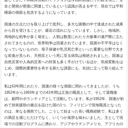
全と開発が密接に関連しているという認識が高まる中で、現在では平和
構築の側面も包含するようになっています。
国連の欠点だけを取り上げて批判し、多大な困難の中で達成された成果
から目を背けることが、最近の流れになっています。しかし、地域的、
局地的な戦争が多く発生し、人類は数度にわたり大惨事の瀬戸際に立た
されてきたものの、世界戦争は回避されています。貧困や不平等はなく
なっていないものの、母子保健や乳児死亡率といった重要な分野で大き
な前進が見られ、天然痘という死に至る病気は根絶されました。国連は
自然災害や人為的災害への対策も多く手がけているほか、気候変動をは
じめ、国際的重要性を有する新たな課題にも、先頭に立って取り組んで
います。
私は63年間にわたり、国連の様々な側面に関わってきましたが、うち
1952年から1993年までの41年間は正規の職員として、そして退職後
は、顧問やボランティアとして活動しています。私が1952年、国連が初
めて技術援助の拠点を設けた国の1つ、フィリピンで現地職員となった
のは、単なる偶然でした。こうして始まった長い職務経験で、私は多く
の満足を感じただけでなく、いくつか落胆も味わいました。主として現
場での活動プログラムに携わり、アジアやラテンアメリカ、アフリカの