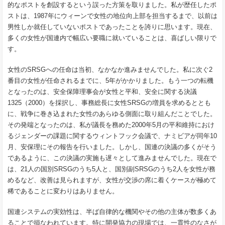
的なポストを創設するという誤った方策を取りました。私が歴任したポ
ストは、1987年にウィーンで女性の地位向上部を担当するまで、以前は
男性しか就任していないポストであったことを誇りに思います。現在、
多くの女性が国連内で幅広い要職に就いていることは、喜ばしい限りで
す。
女性のSRSGへの任命は当初、なかなか進みませんでした。私に次ぐ2
番目の女性が任命されるまでに、5年がかかりました。もう一つの転機
となったのは、安全保障理事会が女性と平和、安全に関する決議
1325（2000）を採択し、事務総長に女性SRSGの増員を求めるととも
に、戦争に巻き込まれた女性のあらゆる側面に取り組んだことでした。
その発端となったのは、私が議長を務めた2000年5月の平和維持におけ
るジェンダーの課題に関するウィントフック会議で、ナミビアが同年10
月、安保理にその報告を行いました。しかし、国連の決議の多くがそう
であるように、この決議の実施も遅々として進みませんでした。現在で
は、21人の国別SRSGのうち5人と、国別副SRSGのうち2人を女性が務
めるなど、改善は見られますが、女性が交渉の席に着くケースが極めて
稀であることに変わりはありません。
国連システムの実効性は、半ば自律的な機関やその他の主体が数多くあ
ることで損なわれています。特に開発協力の現場では、一貫性のなさが