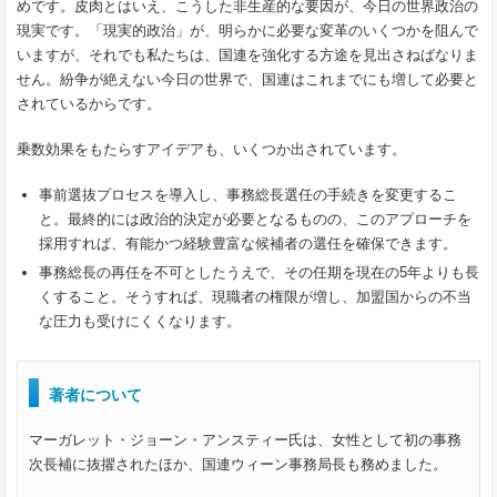
めです。皮肉とはいえ、こうした非生産的な要因が、今日の世界政治の
現実です。「現実的政治」が、明らかに必要な変革のいくつかを阻んで
いますが、それでも私たちは、国連を強化する方途を見出さねばなりま
せん。紛争が絶えない今日の世界で、国連はこれまでにも増して必要と
されているからです。
乗数効果をもたらすアイデアも、いくつか出されています。
事前選抜プロセスを導入し、事務総長選任の手続きを変更するこ
と。最終的には政治的決定が必要となるものの、このアプローチを
採用すれば、有能かつ経験豊富な候補者の選任を確保できます。
事務総長の再任を不可としたうえで、その任期を現在の5年よりも長
くすること。そうすれば、現職者の権限が増し、加盟国からの不当
な圧力も受けにくくなります。
著者について
マーガレット・ジョーン・アンスティー氏は、女性として初の事務
次長補に抜擢されたほか、国連ウィーン事務局長も務めました。