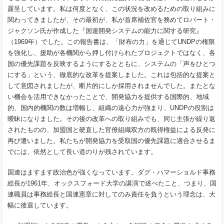
露呈しています。私は何度となく、この状況を改めるための取り組みに
関わってきましたが、その最初が、私が首席補佐官を務めてロバート・
ジャクソン氏が作成した『国連開発システムの能力に関する研究』
（1969年）でした。この報告書は、「財布の力」を通じてUNDPの権限
を強化し、援助が各機関から押し付けられたプロジェクトではなく、各
国の優先課題を反映するようにするとともに、システムの「声をひとつ
にする」という、徹底的な改革を提案しました。これは包括的な提案と
して意図されましたが、断片的にしか採用されませんでした。またとな
い機会を活用できなかったことで、開発協力を提供する国際的、地域
的、国内的機関の数は増幅し、組織の遠心力が強まり、UNDPの役割は
曖昧になりました。その後の改革への取り組みでも、同じ主張が繰り返
されたものの、加盟国と硬直した官僚組織双方の既得権益による反発に
再び遭いました。私たちが開発協力を受取国の優先課題に適合させるま
でには、依然として長い道のりが残されています。
国連はますます政治色が強くなっています。ダグ・ハマーショルド事務
総長が1961年、オックスフォード大学の講演で述べたこと、つまり、国
連職員は事務総長と国連憲章に対してのみ責任を負うという理念は、大
幅に後退しています。