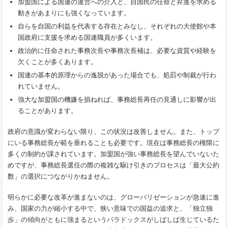
加盟国による国連の運営への介入と、自国民の任命と昇進を求める
動きがあまりにも強くなっています。
自らを自国の利益を代表する存在とみなし、それぞれの大使館や本
国政府に支援を求める国連職員が多くいます。
政治的に任命された事務次長や事務次長補は、必要な資質や経験を
欠くことが多くあります。
国連の基本的原理からの逸脱があった場合でも、処罰や制裁が行わ
れていません。
強大な加盟国の機嫌を損ねれば、事務総長再任の見通しに影響が出
ることがあります。
政府の意識が変わらない限り、この状況は改善しません。また、トップ
にいる事務総長が範を垂れることも必要です。現在は事務総長の権限に
多くの制約が課されています。加盟国が強い事務総長を望んでいないた
めですが、事務総長選任の際の複雑な駆け引きのプロセスは「最大公約
数」の選択につながりかねません。
明らかに必要な改革が進まないのは、グローバリゼーションが急速に進
み、国家の力が縮小する中で、狭い意味での国益の追求と、「独立独
歩」の傾向がともに強まるというパラドックスがしばしば生じているた