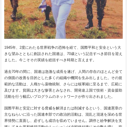
1945年、2度にわたる世界戦争の恐怖を経て、国際平和と安全という大
きな望みとともに創設された国連は、70歳という記念すべき節目を迎え
ました。今こそその実績を総括すべき時期と言えます。
過去70年の間に、国連は急激な成長を遂げ、人間の存在のほとんど全て
の側面の改善を目的とした多くの組織や機関を生み出しました。その規
範的な活動は、人権から薬物統制、さらには核軍縮に至るまで、広範に
及びます。貧困は大きな惨害とみなされ、開発途上国で技術・資金援助
活動を行う幅広いプログラムのネットワークが作り出されました。
国際平和と安定に対する脅威を解消または削減するという、国連憲章の
主なねらいに沿った国連本部での政治的活動は、混乱と混迷を深める世
界情勢に直面し、必ずしも成功を収めていません。調停と紛争解決を支
援してきた平和維持活動のミッションは冷戦終結後にその数を増し、安