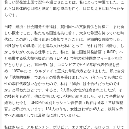
貧しい開発途上国で22年を過ごせたことは、私にとって幸運でした。こ
れらは具体的な目標と測定可能な成果を伴う、目に見える活動だったか
らです。
当時、経済・社会開発の推進は、貧困国への支援提供と同様に、まだ新
しい概念でした。私たちも国連も共に若く、大きな希望を持っていた時
代に、この新しい取り組みに参加できたことは、刺激的な冒険でした。
男性ばかりの職場に足を踏み入れた私にとって、それは特に困難な、し
かしやりがいのある仕事でした。私は、後に国連開発計画（UNDP）へ
と発展する拡大技術援助計画（EPTA）で初の女性国際フィールド担当
官となりました。1956年には、コロンビアでEPTA常駐代表代理を務
め、1957年には、ウルグアイで正式に常駐代表となりました。私は自分
が「試験的採用」であるとの警告を受けましたが、7年たっても他に女
性の常駐代表はいなかったので、私は「試験には不合格だったのです
か」と尋ねたほどです。すると、2人目の女性が任命されましたが、そ
の後何年もの間、他に女性はいない状態が続きました。そして半世紀が
経過した今も、UNDPの国別ミッション責任者（現在は通常「常駐調整
官」と呼ばれています）131人のうち、女性はわずか48人と、模範を示
すべき組織としては及第点に達していません。
私はさらに、アルゼンチン、ボリビア、エチオピア、モロッコ、チリで