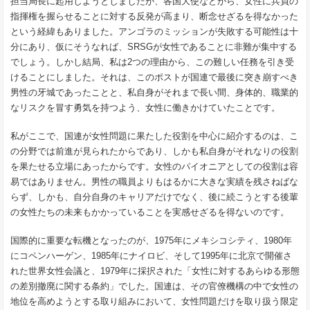
担当局長に起用しようとしましたが、各国大使などから、女性に兵員の
指揮権を握らせることに対する反発が高まり、断念せざるを得なかった
という経緯もありました。アンゴラのミッションが失敗する可能性は十
分にあり、仮にそうなれば、SRSGが女性であることに非難が集中する
でしょう。しかし結局、私は2つの理由から、この難しい任務を引き受
けることにしました。それは、このポストが国連で最後に突き崩すべき
男性の牙城であったことと、私自身がそれまで長い間、身体的、職業的
なリスクを冒す勇気を持つよう、女性に働きかけていたことです。
私がここで、国連が女性問題に果たした役割を中心に紹介するのは、こ
の分野では前進が見られたからであり、しかも私自身がそれなりの役割
を果たせる立場にあったからです。女性のパイオニアとしての役割は容
易ではありません。男性の職員よりもはるかに大きな実績を残さねばな
らず、しかも、自分自身のキャリアだけでなく、後に続こうとする後輩
の女性たちの未来もかかっていることを実感せざるを得ないのです。
国際的に重要な転機となったのが、1975年にメキシコシティ、1980年
にコペンハーゲン、1985年にナイロビ、そして1995年に北京で開催さ
れた世界女性会議と、1979年に採択された「女性に対するあらゆる形態
の差別撤廃に関する条約」でした。国連は、その官僚機構の中で女性の
地位を高めようとする取り組みにおいて、女性問題だけを取り扱う限定