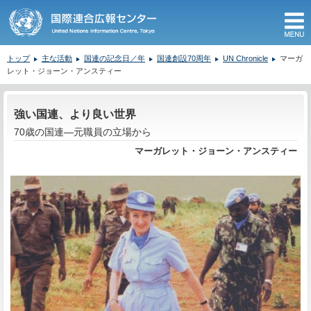
M
トップ
主な活動
国連の記念日／年
国連創設70周年
UN Chronicle
マーガ
レット・ジョーン・アンスティー
ここから本文です。
強い国連、より良い世界
70歳の国連—元職員の立場から
マーガレット・ジョーン・アンスティー