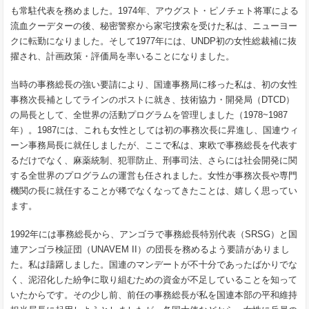
も常駐代表を務めました。1974年、アウグスト・ピノチェト将軍による
流血クーデターの後、秘密警察から家宅捜索を受けた私は、ニューヨー
クに転勤になりました。そして1977年には、UNDP初の女性総裁補に抜
擢され、計画政策・評価局を率いることになりました。
当時の事務総長の強い要請により、国連事務局に移った私は、初の女性
事務次長補としてラインのポストに就き、技術協力・開発局（DTCD）
の局長として、全世界の活動プログラムを管理しました（1978~1987
年）。1987には、これも女性としては初の事務次長に昇進し、国連ウィ
ーン事務局長に就任しましたが、ここで私は、東欧で事務総長を代表す
るだけでなく、麻薬統制、犯罪防止、刑事司法、さらには社会開発に関
する全世界のプログラムの運営も任されました。女性が事務次長や専門
機関の長に就任することが稀でなくなってきたことは、嬉しく思ってい
ます。
1992年には事務総長から、アンゴラで事務総長特別代表（SRSG）と国
連アンゴラ検証団（UNAVEM II）の団長を務めるよう要請がありまし
た。私は躊躇しました。国連のマンデートが不十分であったばかりでな
く、泥沼化した紛争に取り組むための資金が不足していることを知って
いたからです。その少し前、前任の事務総長が私を国連本部の平和維持