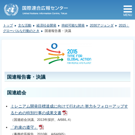
M
トップ
主な活動
経済社会開発
持続可能な開発
2030アジェンダ
2015：
グローバルな行動のとき
国連報告書・決議
ここから本文です。
国連報告書・決議
国連総会
ミレニアム開発目標達成に向けて行われた努力をフォローアップす
るための特別行事の成果文書
（国連総会決議、2013年採択、A/68/L.4）
「約束の遵守」
（事務総長報告、2010年、A/64/665）