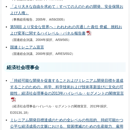
「より大きな自由を求めて：すべての人のための開発、安全保障お
よび人権」
（事務総長報告、2005年、A/59/2005）
第59回 より安全な世界へ：われわれの共通した責任 脅威、挑戦お
よび変革に関するハイレベル・パネル報告書
（国連総会決議、2004年採択、A/59/565）
国連ミレニアム宣言
（国連総会決議、2000年採択、A/RES/55/2）
経済社会理事会
「持続可能な開発を促進することおよびミレニアム開発目標を達成
することのための、科学、科学技術および技術革新並びに文化の可
能性」経済社会理事会の2013年ハイレベル・セグメントの閣僚宣言
（経済社会理事会ハイレベル・セグメントの閣僚宣言、2013年採択、
E/2013/L.18）
ミレニアム開発目標達成のための全レベルの包括的、持続可能かつ
公平な経済成長の文脈における、貧困撲滅のための生産能力、雇用