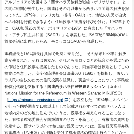
アルジェリアが支援する「西サハラ民族解放戦線（ポリサリオ）」 と
の間に戦闘が発生した。国連はその時以来から西サハラ問題の解決を探
ってきた。1979年、アフリカ統一機構（OAU）は、地域の人民が自決
への権利を行使できるように住民投票の実施を呼びかけた。1982年まで
に、OAU加盟26カ国が、ポリサリオが1976年に宣言した「サハラウ
ィ・アラブ民主共和国（SADR）」を承認した。SADRが1984年のOAU
首脳会議に出席したため、モロッコはOAUから脱退した。
事務総長とOAU議長は共同で周旋に乗りだし、その結果1988年に解決
案が生まれた。それは独立か、それともモロッコとの統合かを選ぶため
の停戦と住民投票を提案したものであった。両当事者は原則としてこの
提案に合意した。安全保障理事会は決議690（1991）を採択し、西サハ
ラ人民の自決のための住民投票を組織し、実施することについて事務総
長特別代表を支援する「
国連西サハラ住民投票ミッション
（United
Nations Mission for the Referendum in Western Sahara: MINURSO）
（
https://minurso.unmissions.org/
）を設立した。1974年にスペイン
が行った国勢調査で18歳以上として記載されたすべての西サハラ人は、
地域内外のどの地に住んでいようと、投票権を与えられることになっ
た。有権者確認委員会が国勢調査のリストを新しくし、有権者の資格を
決定する。西サハラ以外の地に住む難民については、国連難民高等弁務
官事務所（UNHCR）の援助を受けて有権資格の確認を行うことになっ