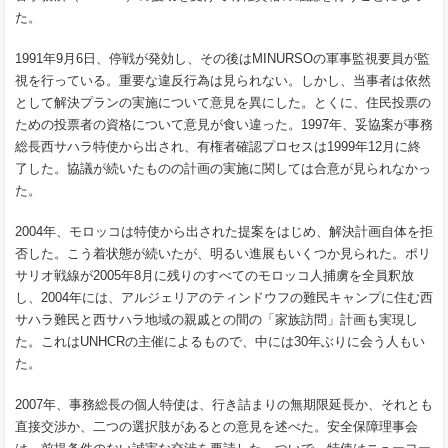
た。
1991年9月6日、停戦が発効し、その後はMINURSOの軍事監視要員が監
視を行っている。重要な違反行為は見られない。しかし、当事者は依然
として解決プランの実施について意見を異にした。とくに、住民投票の
ための投票者の資格について意見が食い違った。1997年、妥協案が事務
総長西サハラ特使から出され、有権者確認プロセスは1999年12月に終
了した。協議が続いたものの計画の実施に関しては合意が見られなかっ
た。
2004年、モロッコは特使から出された提案をはじめ、解決計画自体を拒
否した。こう着状態が続いたが、明るい進展もいくつか見られた。ポリ
サリオ戦線が2005年8月に残りのすべてのモロッコ人捕虜を全員釈放
し、2004年には、アルジェリアのティンドウフの難民キャンプに住む西
サハラ難民と西サハラ地域の親戚との間の「家族訪問」計画も実現し
た。これはUNHCRの主催によるもので、中には30年ぶりに会う人もい
た。
2007年、事務総長の個人特使は、行き詰まりの無期限延長か、それとも
直接交渉か、二つの選択肢があるとの意見を述べた。安全保障理事会