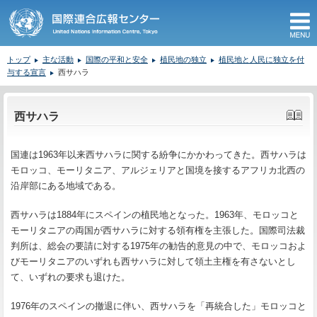
M
トップ
主な活動
国際の平和と安全
植民地の独立
植民地と人民に独立を付
与する宣言
西サハラ
ここから本文です。
西サハラ
国連は1963年以来西サハラに関する紛争にかかわってきた。西サハラは
モロッコ、モーリタニア、アルジェリアと国境を接するアフリカ北西の
沿岸部にある地域である。
西サハラは1884年にスペインの植民地となった。1963年、モロッコと
モーリタニアの両国が西サハラに対する領有権を主張した。国際司法裁
判所は、総会の要請に対する1975年の勧告的意見の中で、モロッコおよ
びモーリタニアのいずれも西サハラに対して領土主権を有さないとし
て、いずれの要求も退けた。
1976年のスペインの撤退に伴い、西サハラを「再統合した」モロッコと