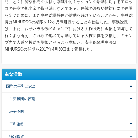
門、とくに警察部門の大幅な削減や同ミッションの活動に対するモロッ
コの任意の拠出金の取り消しなどである。停戦の決裂や敵対行為の再開
を防ぐために、また事務総長特使が活動を続けていることから、事務総
長はMINURSOの期限を12か月間延長することを勧告した。事務総長
は、また、西サハラや難民キャンプにおける人権状況に今後も関与して
行くよう訴え、これらの地区で活動している人権団体を支援し、キャン
プ内で人道的援助を増加させるよう求めた。安全保障理事会は
MINURSOの任期を2017年4月30日まで延長した。
主な活動
国際の平和と安全
主要機関の役割
紛争予防
平和維持
強制措置