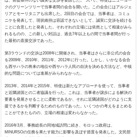
は、前提条件のない誠実な交渉を要請した。ついで、特使はニューヨー
クのグリーンツリーで当事者間の会合を開いた。この会合にはアルジェ
リアとモーリタニアも出席した。2回目の会合では、当事者は、コミュ
ニケを発表して、現状維持は容認できないとして、誠実に交渉を続ける
ことに合意したと発表した。それぞれの立場には依然として相違がみら
れるものの、この新しい対話は、過去7年以上もの間で当事者間が行っ
た最初の直接交渉であった。
第3ラウンドの交渉は2008年に開催され、当事者はさらに非公式の会合
を2009年、2010年、2011年、2012年に行った。しかし、いかなる会合
も西サハラの将来の地位や西サハラ人民の自決を決める方法など、中核
的な問題については進展がみられなかった。
2013年、2014年と2015年、特使は新たなアプローチを使って、当事者
と近隣諸国との二者協議を行った。これは、当事者が譲歩による解決の
要素を発展させることに柔軟であるか、それに近隣諸国がどのように支
援できるかを判断するためのものであった。いくつかの考えをまとめる
ことができたものの、立場の相違は変わらなかった。
2016年3月、事務総長の同地域訪問に続き、モロッコ政府は、
MINURSOの任務を果たす能力に影響を及ぼす措置を発表した。文民部