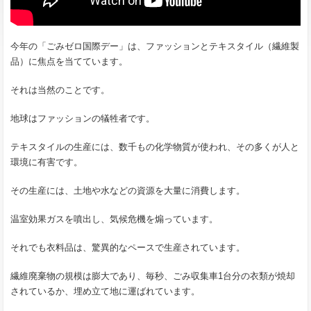
今年の「ごみゼロ国際デー」は、ファッションとテキスタイル（繊維製
品）に焦点を当てています。
それは当然のことです。
地球はファッションの犠牲者です。
テキスタイルの生産には、数千もの化学物質が使われ、その多くが人と
環境に有害です。
その生産には、土地や水などの資源を大量に消費します。
温室効果ガスを噴出し、気候危機を煽っています。
それでも衣料品は、驚異的なペースで生産されています。
繊維廃棄物の規模は膨大であり、毎秒、ごみ収集車1台分の衣類が焼却
されているか、埋め立て地に運ばれています。