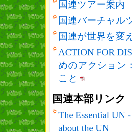
国連ツアー案内
国連バーチャル
国連が世界を変え
ACTION FOR D
めのアクション：
こと
国連本部リンク
The Essential UN -
about the UN