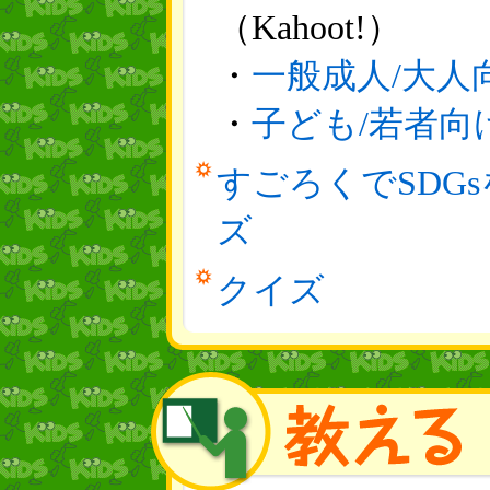
（Kahoot!）
・
一般成人/大人
・
子ども/若者向
すごろくでSDGs
ズ
クイズ