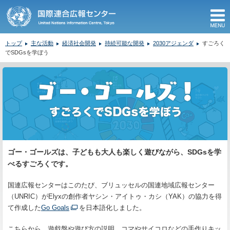
M
トップ
主な活動
経済社会開発
持続可能な開発
2030アジェンダ
すごろく
でSDGsを学ぼう
ここから本文です。
ゴー・ゴールズは、子どもも大人も楽しく遊びながら、SDGsを学
べるすごろくです。
国連広報センターはこのたび、ブリュッセルの国連地域広報センター
（UNRIC）がElyxの創作者ヤシン・アイトゥ・カシ（YAK）の協力を得
て作成した
Go Goals
を日本語化しました。
こちらから、遊戯盤や遊び方の説明、コマやサイコロなどの手作りキッ