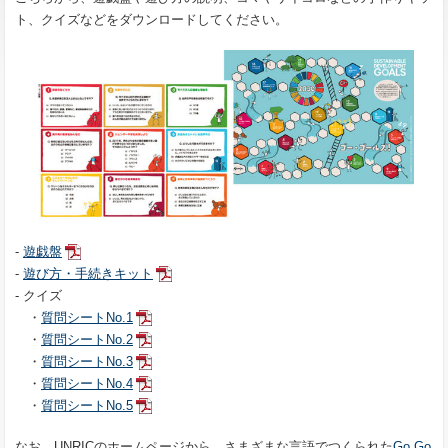
ト、クイズなどをダウンロードしてください。
-
遊戯盤
-
遊び方・手続きキット
- クイズ
・
質問シートNo.1
・
質問シートNo.2
・
質問シートNo.3
・
質問シートNo.4
・
質問シートNo.5
なお、UNRICのホームページから、さまざまな言語でつくられた
Go Go