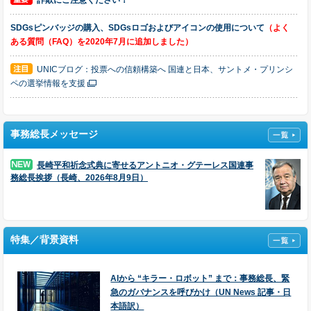
詐欺にご注意ください！
SDGsピンバッジの購入、SDGsロゴおよびアイコンの使用について
（よく
ある質問（FAQ）を2020年7月に追加しました）
UNICブログ：投票への信頼構築へ 国連と日本、サントメ・プリンシ
ペの選挙情報を支援
AIから “キラー・ロボット” まで：事務総長、緊急のガバナンスを呼びかけ
（UN News 記事・日本語訳）
事務総長メッセージ
「科学はここに」：事務総長、初のグローバルなAI評価を歓迎（UN News
長崎平和祈念式典に寄せるアントニオ・グテーレス国連事
記事・日本語訳）
務総長挨拶（長崎、2026年8月9日）
国連広報センターの広報誌『Dateline UN』最新号 Vol.111 ができ上りまし
た！
気候危機：国連事務総長、クリーンエネルギーへの移行に向けた解決策の青
特集／背景資料
写真を提示（UN News 記事・日本語訳）
10年以上にわたり成果を上げてきたSDGs ― 世界は今こそ有効な施策を緊急
AIから “キラー・ロボット” まで：事務総長、緊
にスケールアップすべき：国連報告書 調査結果を発表（2026年7月7日付プ
急のガバナンスを呼びかけ（UN News 記事・日
レスリリース・日本語訳）
本語訳）