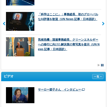
UN80イニシアチブ：国連の改革努力にとって「重大な新局面」（UN News
記事・日本語訳）
「科学はここに」：事務総長、初のグローバル
なAI評価を歓迎（UN News 記事・日本語訳）
【情報更新】ジェンダー、地域性、勢力争いが次期国連事務総長の選出に影
響？（UN News 記事・日本語訳）
総会、気候危機に関する歴史的なICJ判断に支持表明（UN News 記事・日本
気候危機：国連事務総長、クリーンエネルギー
語訳）
への移行に向けた解決策の青写真を提示（UN N
ews 記事・日本語訳）
UNICブログ：新たなデジタルの脅威に直面する国連PKO要員
再生可能エネルギーの台頭（1）：エネルギー安全保障の姿を変える4カ国
（UN News 記事・日本語訳）
再生可能エネルギーの台頭（2）：変動の激しい化石燃料市場に対する安定
ビデオ
を（UN News 記事・日本語訳）
サーロー節子さん インタビュー