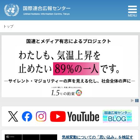
M
トップ
ここから本文です。
気候変動についての「思い込み」を検証す