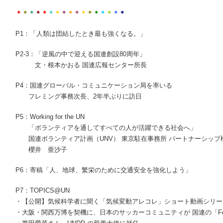
＊
＊
＊
＊
＊
＊
＊
＊
＊
＊
＊
＊
＊
＊
＊
＊
＊
P1
：「人類は団結したとき最も強くなる。」
P2-3
：「逆風の中で迎える国連創設
80
周年」
文・根本かおる 国連広報センター所長
P4
：国連グローバル・コミュニケーション局を率いる
フレミング事務次長、
2
年半ぶりに訪日
P5
：
Working for the UN
「ボランティアを通してすべての人が活躍できる社会へ」
国連ボランティア計画（
UNV
） 東京駐在事務所 パートナーシップ
櫻井 亜沙子
P6
：寄稿「人、地球、繁栄のために交通安全を強化しよう」
P7
：
TOPICS@UN
・【公開】気候科学者に聞く「気候変動アレコレ」ショート動画シリー
・大阪・関西万博を契機に、日本のサッカーコミュニティが 国連の「
F