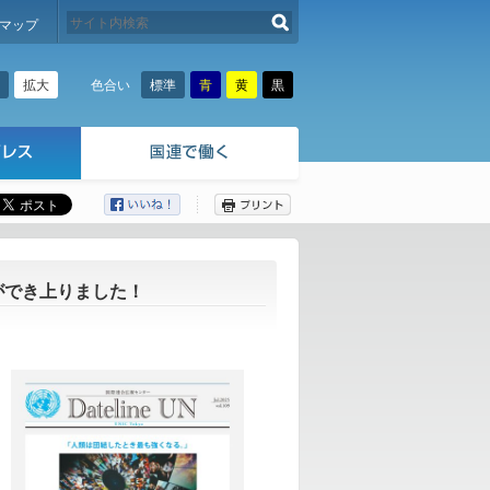
検索する
マップ
拡大
標準
青
黄
黒
色合い
ここから本文です。
9 ができ上りました！