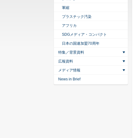
軍縮
プラスチック汚染
アフリカ
SDGメディア・コンパクト
日本の国連加盟70周年
特集／背景資料
広報資料
メディア情報
News in Brief