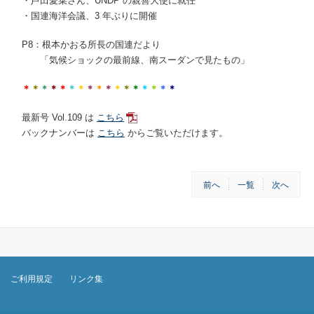
・芦田愛菜さん、
UNDP
の親善大使に就任
・国連海洋会議、
3
年ぶりに開催
P8
：根本かおる所長の国連だより
「気候ショックの最前線、南スーダンで見たもの」
＊
＊
＊
＊
＊
＊
＊
＊
＊
＊
＊
＊
＊
＊
＊
＊
＊
最新号
Vol.109
は
こちら
バックナンバーは
こちら
からご覧いただけます。
前へ
一覧
次へ
ご利用規定
リンク集