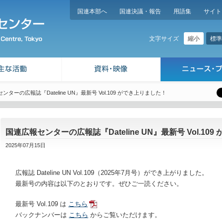
国連本部へ
国連決議・報告
用語集
サイト
縮小
標準
文字サイズ
ンターの広報誌『Dateline UN』最新号 Vol.109 ができ上りました！
国連広報センターの広報誌『Dateline UN』最新号 Vol.10
2025年07月15日
広報誌
Dateline UN Vol.109
（
2025
年
7
月号）ができ上がりました。
最新号の内容は以下のとおりです。ぜひご一読ください。
最新号
Vol.109
は
こちら
バックナンバーは
こちら
からご覧いただけます。