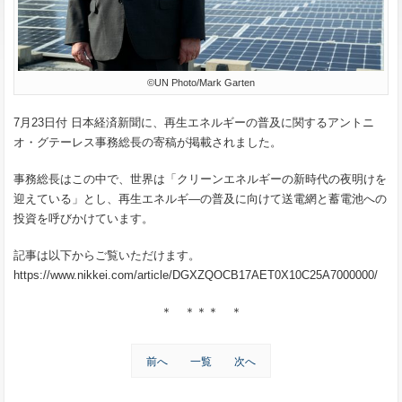
©UN Photo/Mark Garten
7
月
23
日付 日本経済新聞に、再生エネルギーの普及に関するアントニ
オ・グテーレス事務総長の寄稿が掲載されました。
事務総長はこの中で、世界は「クリーンエネルギーの新時代の夜明けを
迎えている」とし、再生エネルギ―の普及に向けて送電網と蓄電池への
投資を呼びかけています。
記事は以下からご覧いただけます。
https://www.nikkei.com/article/DGXZQOCB17AET0X10C25A7000000/
＊ ＊＊＊ ＊
前へ
一覧
次へ