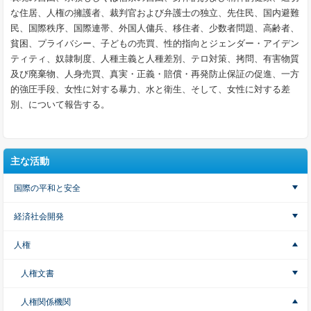
な住居、人権の擁護者、裁判官および弁護士の独立、先住民、国内避難
民、国際秩序、国際連帯、外国人傭兵、移住者、少数者問題、高齢者、
貧困、プライバシー、子どもの売買、性的指向とジェンダー・アイデン
ティティ、奴隷制度、人種主義と人種差別、テロ対策、拷問、有害物質
及び廃棄物、人身売買、真実・正義・賠償・再発防止保証の促進、一方
的強圧手段、女性に対する暴力、水と衛生、そして、女性に対する差
別、について報告する。
主な活動
国際の平和と安全
経済社会開発
人権
人権文書
人権関係機関