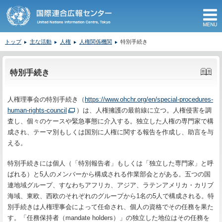
M
トップ
主な活動
人権
人権関係機関
特別手続き
ここから本文です。
特別手続き
人権理事会の特別手続き（
https://www.ohchr.org/en/special-procedures-
human-rights-council
）は、人権擁護の最前線に立つ。人権侵害を調
査し、個々のケースや緊急事態に介入する。独立した人権の専門家で構
成され、テーマ別もしくは国別に人権に関する報告を作成し、助言を与
える。
特別手続きには個人（「特別報告者」もしくは「独立した専門家」と呼
ばれる）と5人のメンバーから構成される作業部会とがある。五つの国
連地域グループ、すなわちアフリカ、アジア、ラテンアメリカ・カリブ
海域、東欧、西欧のそれぞれのグループから1名の5人で構成される。特
別手続きは人権理事会によって任命され、個人の資格でその任務を果た
す。「任務保持者（mandate holders）」の独立した地位はその任務を