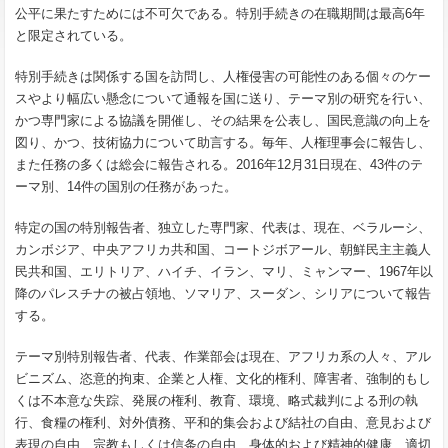
公平に果たすためには不可欠である。特別手続きの在職期間は最高6年
と限定されている。
特別手続きは関係する国を訪問し、人権侵害の可能性のある個々のケー
スやより幅広い懸念について通報を国に送り、テーマ別の研究を行い、
かつ専門家による協議を開催し、その結果を公表し、国民意識の向上を
図り、かつ、技術協力について助言する。毎年、人権理事会に報告し、
また任務の多くは総会に報告される。2016年12月31日現在、43件のテ
ーマ別、14件の国別の任務があった。
特定の国の特別報告者、独立した専門家、代表は、現在、ベラルーシ、
カンボジア、中央アフリカ共和国、コートジボアール、朝鮮民主主義人
民共和国、エリトリア、ハイチ、イラン、マリ、ミャンマー、1967年以
降のパレスチナの被占領地、ソマリア、スーダン、シリアについて報告
する。
テーマ別特別報告者、代表、作業部会は現在、アフリカ系の人々、アル
ビニズム、恣意的拘束、企業と人権、文化的権利、障害者、強制的もし
くは不本意な失踪、発展の権利、教育、環境、略式裁判による刑の執
行、食糧の権利、対外債務、平和的集会および結社の自由、意見および
表現の自由、宗教もしくは信条の自由、身体的および精神的健康、適切