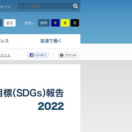
検索する
マップ
拡大
標準
青
黄
黒
色合い
ツイート
ここから本文です。