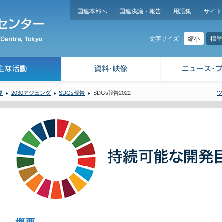
国連本部へ
国連決議・報告
用語集
サイト
縮小
標準
文字サイズ
発
2030アジェンダ
SDGs報告
SDGs報告2022