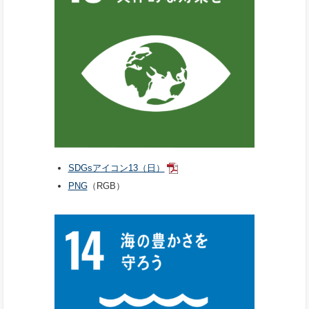
SDGsアイコン13（日）
PNG
（RGB）