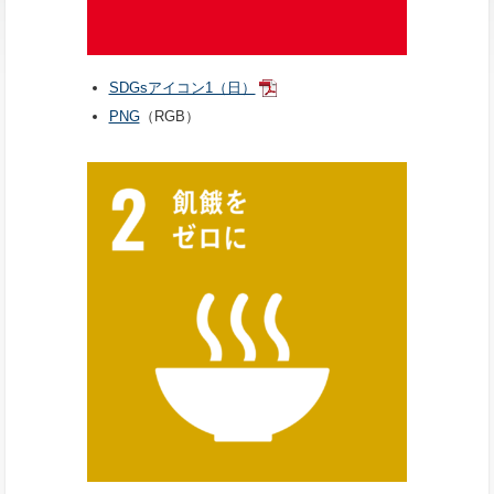
SDGsアイコン1（日）
PNG
（RGB）