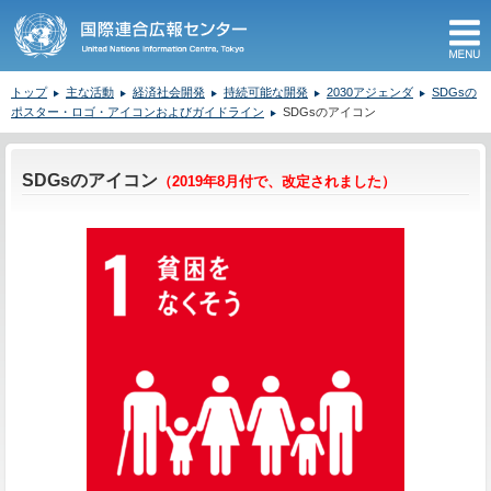
M
トップ
主な活動
経済社会開発
持続可能な開発
2030アジェンダ
SDGsの
ポスター・ロゴ・アイコンおよびガイドライン
SDGsのアイコン
ここから本文です。
SDGsのアイコン
（2019年8月付で、改定されました）