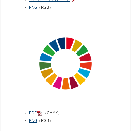
PNG
（RGB）
PDF
（CMYK）
PNG
（RGB）