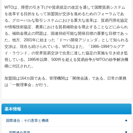
WTOは、障壁の引き下げや貿易規定の改定を通して国際貿易システム
を改革する目的をもって加盟国が交渉を進めるためのフォーラムであ
る。グローバルな取引システムにおける重大な改革は、貿易円滑化協定
や情報技術協定、農業における貿易補助金を廃止することなどにみられ
る。補助金廃止の問題は、国連持続可能な開発目標の重要な目標であっ
た。他方、2001年に始まった「ドーハ開発アジェンダ」として知られる
交渉は、現在も続けられている。WTOはまた、「1986‒1994ウルグア
イ・ラウンド」の世界貿易交渉で合意に達した協定の実施を引き続き監
視している。1995年以降、500件を超える貿易紛争がWTOの紛争解決機
構に付託された。
加盟国は164カ国である。管理機関は「閣僚会議」である。日常の業務
は「一般理事会」が行う。
基本情報
国際連合：その憲章と機構
国際連合憲章