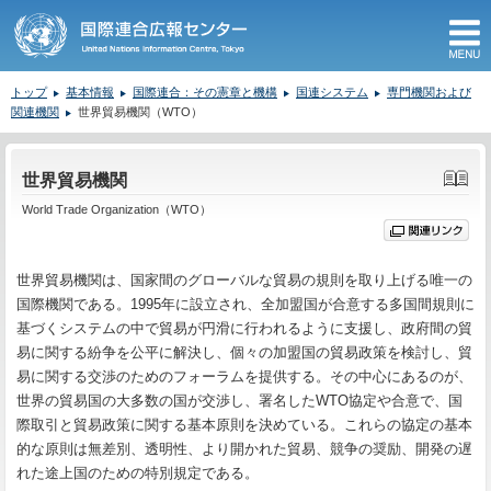
M
トップ
基本情報
国際連合：その憲章と機構
国連システム
専門機関および
関連機関
世界貿易機関（WTO）
ここから本文です。
世界貿易機関
World Trade Organization（WTO）
世界貿易機関は、国家間のグローバルな貿易の規則を取り上げる唯一の
国際機関である。1995年に設立され、全加盟国が合意する多国間規則に
基づくシステムの中で貿易が円滑に行われるように支援し、政府間の貿
易に関する紛争を公平に解決し、個々の加盟国の貿易政策を検討し、貿
易に関する交渉のためのフォーラムを提供する。その中心にあるのが、
世界の貿易国の大多数の国が交渉し、署名したWTO協定や合意で、国
際取引と貿易政策に関する基本原則を決めている。これらの協定の基本
的な原則は無差別、透明性、より開かれた貿易、競争の奨励、開発の遅
れた途上国のための特別規定である。