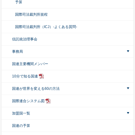
予算
国際司法裁判所規程
国際司法裁判所（ICJ）-よくある質問-
信託統治理事会
事務局
国連主要機関メンバー
10分で知る国連
国連が世界を変える60の方法
国際連合システム図
加盟国一覧
国連の予算