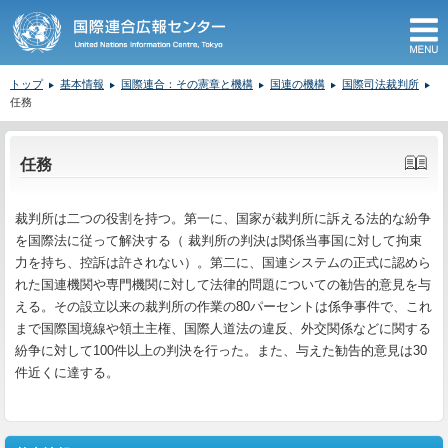
M
トップ
基本情報
国際連合：その憲章と機構
国連の機構
国際司法裁判所
任務
ここから本文です。
任務
裁判所は二つの役割を持つ。第一に、国家が裁判所に訴える法的な紛争
を国際法に従って解決する（ 裁判所の判決は関係当事国に対して拘束
力を持ち、控訴は許されない）。第二に、国連システムの正式に認めら
れた国連機関や専門機関に対して法律的問題についての勧告的意見を与
える。その設立以来の裁判所の作業の80パーセントは係争事件で、これ
まで国際国境線や領土主権、国際人道法の違反、外交関係などに関する
紛争に対して100件以上の判決を行った。また、与えた勧告的意見は30
件近くに達する。