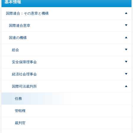
基本情報
国際連合：その憲章と機構
国際連合憲章
国連の機構
総会
安全保障理事会
経済社会理事会
国際司法裁判所
任務
管轄権
裁判官