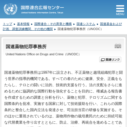
M
トップ
基本情報
国際連合：その憲章と機構
国連システム
国連基金および
計画、調査訓練機関、その他の機関
国連薬物犯罪事務所（UNODC）
ここから本文です。
国連薬物犯罪事務所
United Nations Office on Drugs and Crime（UNODC）
国連薬物犯罪事務所は1997年に設立され、不正薬物と越境組織犯罪と闘
う世界の指導的機関である。すべての者のために健康、安全、正義をも
たらし、テロとの闘いに法的、技術的支援を行う。法の支配をさらに進
めるために協調的な国際行動を強化することを目的に、権威ある報告書
を作成するための調査と分析を行い、薬物と犯罪、テロリズムに関する
国際条約を批准、実施する国家に対して技術援助を行い、これらの国際
条約と整合した国内立法を発達させ、司法担当官の研修を実施する。そ
のほかに重視されているのは、薬物用作物の栽培農民のために持続可能
な代替農業を作り出すとともに、防止、治療、再統合を進めることであ