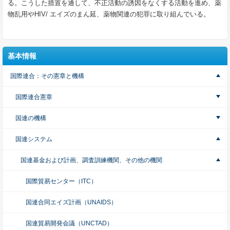
る。こうした措置を通して、不正活動の誘因をなくする活動を進め、薬
物乱用やHIV/ エイズのまん延、薬物関連の犯罪に取り組んでいる。
基本情報
国際連合：その憲章と機構
国際連合憲章
国連の機構
国連システム
国連基金および計画、調査訓練機関、その他の機関
国際貿易センター（ITC）
国連合同エイズ計画（UNAIDS）
国連貿易開発会議（UNCTAD）