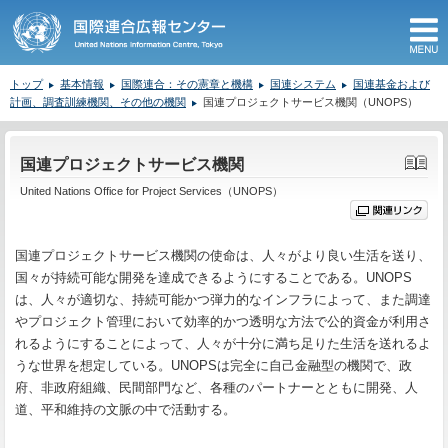
M
トップ
基本情報
国際連合：その憲章と機構
国連システム
国連基金および
計画、調査訓練機関、その他の機関
国連プロジェクトサービス機関（UNOPS）
ここから本文です。
国連プロジェクトサービス機関
United Nations Office for Project Services（UNOPS）
国連プロジェクトサービス機関の使命は、人々がより良い生活を送り、
国々が持続可能な開発を達成できるようにすることである。UNOPS
は、人々が適切な、持続可能かつ弾力的なインフラによって、また調達
やプロジェクト管理において効率的かつ透明な方法で公的資金が利用さ
れるようにすることによって、人々が十分に満ち足りた生活を送れるよ
うな世界を想定している。UNOPSは完全に自己金融型の機関で、政
府、非政府組織、民間部門など、各種のパートナーとともに開発、人
道、平和維持の文脈の中で活動する。