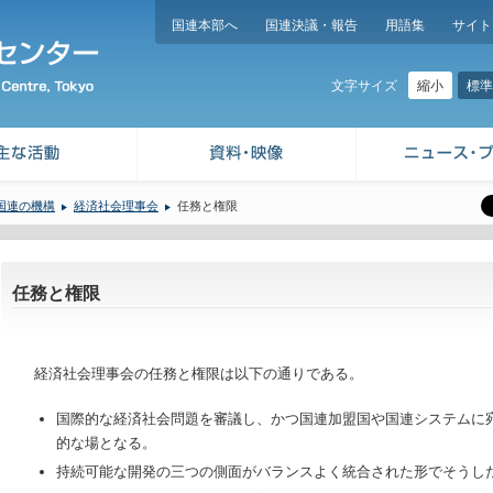
国連本部へ
国連決議・報告
用語集
サイト
縮小
標準
文字サイズ
国連の機構
経済社会理事会
任務と権限
任務と権限
経済社会理事会の任務と権限は以下の通りである。
国際的な経済社会問題を審議し、かつ国連加盟国や国連システムに
的な場となる。
持続可能な開発の三つの側面がバランスよく統合された形でそうし