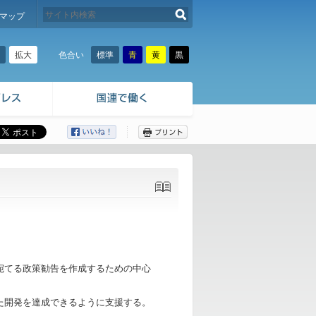
検索する
マップ
拡大
標準
青
黄
黒
色合い
ここから本文です。
宛てる政策勧告を作成するための中心
た開発を達成できるように支援する。