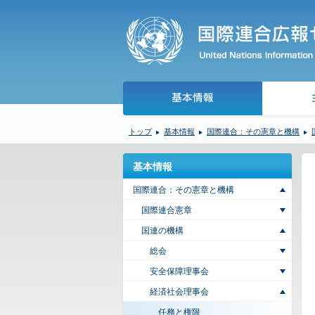
トップ
基本情報
国際連合：その憲章と機構
基本情報
国際連合：その憲章と機構
国際連合憲章
国連の機構
総会
安全保障理事会
経済社会理事会
任務と権限