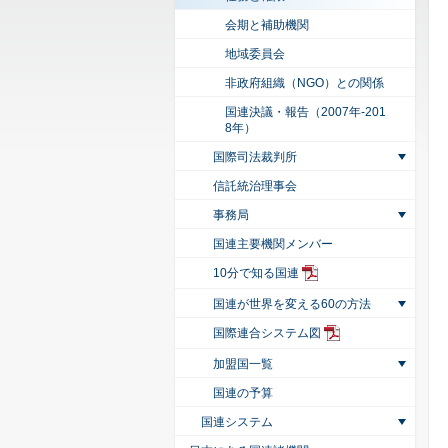
会期と補助機関
地域委員会
非政府組織（NGO）との関係
国連決議・報告（2007年-201
8年）
国際司法裁判所
信託統治理事会
事務局
国連主要機関メンバー
10分で知る国連
国連が世界を変える60の方法
国際連合システム図
加盟国一覧
国連の予算
国連システム