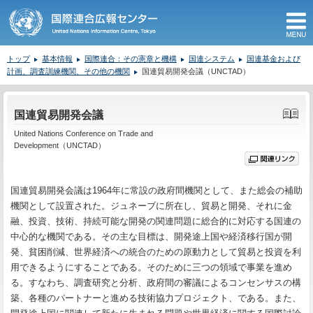
M
トップ
基本情報
国際連合：その憲章と機構
国連システム
国連基金および
計画、調査訓練機関、その他の機関
国連貿易開発会議（UNCTAD）
ここから本文です。
国連貿易開発会議
United Nations Conference on Trade and
Development（UNCTAD）
国連貿易開発会議は1964年に常設の政府間機関として、また総会の補助
機関として設置された。ジュネーブに所在し、貿易と開発、それに金
融、投資、技術、持続可能な開発の関連問題に総合的に対応する国連の
中心的な機関である。その主な目標は、開発途上国や経済移行国が開
発、貧困削減、世界経済への統合のための原動力として貿易と投資を利
用できるようにすることである。そのために三つの領域で事業を進め
る。すなわち、調査研究と分析、政府間の審議によるコンセンサスの構
築、各種のパートナーと進める技術協力プロジェクト、である。また、