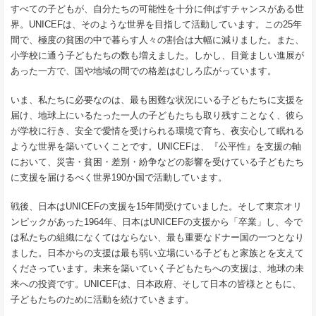
すべての子どもが、自分たちの可能性を十分に伸ばすチャンスがある世
界。UNICEFは、そのような世界を目指して活動しています。この25年
間で、極度の貧困の中で暮らす人々の割合は大幅に減りました。また、
小学校に通う子どもたちの数も増えました。しかし、目覚ましい進展が
あった一方で、国や地域の間での格差はむしろ広がっています。
いま、私たちに必要なのは、最も困難な状況にいる子どもたちに支援を
届け、地球上にいるたった一人の子どもたちも取り残すことなく、彼ら
が学校に行き、安全で愛情を受けられる環境で育ち、夜安心して眠れる
ような世界を築いていくことです。UNICEFは、『公平性』を支援の軸
において、災害・貧困・差別・紛争などの影響を受けている子どもたち
に支援を届けるべく世界190か国で活動しています。
戦後、日本はUNICEFの支援を15年間受けていました。そして東京オリ
ンピックがあった1964年、日本はUNICEFの支援から「卒業」し、今で
は私たちの組織になくてはならない、最も重要なドナー国の一つとなり
ました。日本からの支援は最も弱い立場にいる子どもと家族とを支えて
くださっています。未来を築いていく子どもたちへの支援は、地球の未
来への投資です。UNICEFは、日本政府、そして日本の皆様とともに、
子どもたちのために活動を続けていきます。