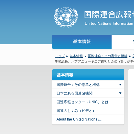
トップ
基本情報
国際連合：その憲章と機構
事務総長、パプアニューギニア首相と会談（於：伊勢志
基本情報
国際連合：その憲章と機構
日本にある国連諸機関
国連広報センター（UNIC）とは
国連のしくみ（ビデオ）
About the United Nations