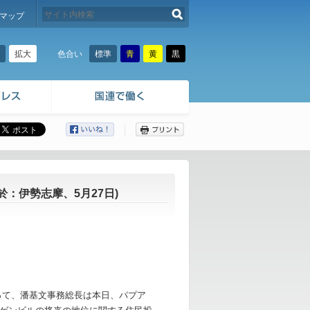
検索する
マップ
拡大
標準
青
黄
黒
色合い
ここから本文です。
：伊勢志摩、5月27日)
って、潘基文事務総長は本日、パプア