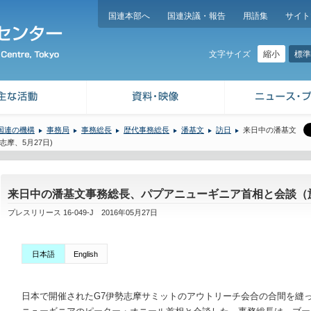
国連本部へ
国連決議・報告
用語集
サイト
縮小
標準
文字サイズ
国連の機構
事務局
事務総長
歴代事務総長
潘基文
訪日
来日中の潘基文
摩、5月27日)
来日中の潘基文事務総長、パプアニューギニア首相と会談（於
プレスリリース 16-049-J 2016年05月27日
日本語
English
日本で開催されたG7伊勢志摩サミットのアウトリーチ会合の合間を縫