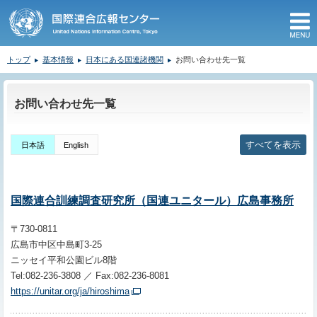
M
トップ
基本情報
日本にある国連諸機関
お問い合わせ先一覧
ここから本文です。
お問い合わせ先一覧
すべてを表示
日本語
English
国際連合訓練調査研究所（国連ユニタール）広島事務所
〒730-0811
広島市中区中島町3-25
ニッセイ平和公園ビル8階
Tel:082-236-3808 ／ Fax:082-236-8081
https://unitar.org/ja/hiroshima