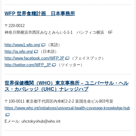
WFP 世界食糧計画 日本事務所
〒220-0012
神奈川県横浜市西区みなとみらい1-1-1
パシフィコ横浜 6F
http://www1.wfp.org/
（英語）
http://ja.wfp.org/
（日本語）
http://www.facebook.com/WFP.JP
（フェイスブック）
http://twitter.com/WFP_JP
（ツイッター）
世界保健機関（WHO）東京事務所 – ユニバーサル・ヘル
ス・カバレッジ（UHC）ナレッジハブ
〒100-0011 東京都千代田区内幸町2-2-2 富国生命ビル903号室
https://www.who.int/initiatives/universal-health-coverage-knowledge-hub
Eメール: uhctokyohub@who.int