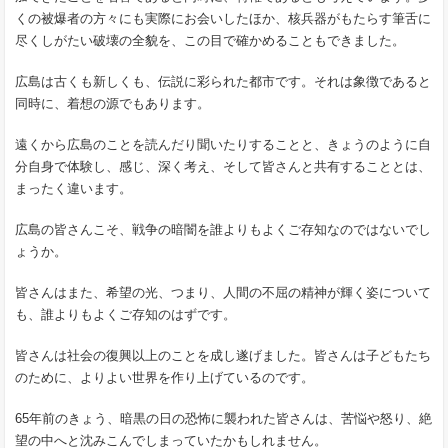
くの被爆者の方々にも実際にお会いしたほか、核兵器がもたらす筆舌に
尽くしがたい破壊の全貌を、この目で確かめることもできました。
広島は古くも新しくも、伝説に彩られた都市です。それは象徴であると
同時に、着想の源でもあります。
遠くから広島のことを読んだり聞いたりすることと、きょうのように自
分自身で体験し、感じ、深く考え、そして皆さんと共有することとは、
まったく違います。
広島の皆さんこそ、戦争の暗闇を誰よりもよくご存知なのではないでし
ょうか。
皆さんはまた、希望の光、つまり、人間の不屈の精神が輝く姿について
も、誰よりもよくご存知のはずです。
皆さんは社会の復興以上のことを成し遂げました。皆さんは子どもたち
のために、よりよい世界を作り上げているのです。
65年前のきょう、暗黒の日の恐怖に襲われた皆さんは、苦悩や怒り、絶
望の中へと沈みこんでしまっていたかもしれません。