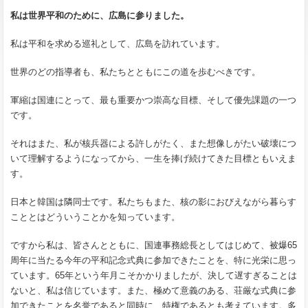
私は世界平和のために、広島に参りました。
私は平和を求める巡礼として、広島を訪れています。
世界のどの指導者も、私たちとともにこの道を歩むべきです。
軍縮は国連にとって、最も重要かつ崇高な目標、そして優先課題の一つ
です。
それはまた、私が核兵器による許しがたく、また想像しがたい破壊につ
いて理解するようになってから、一生を捧げ続けてきた目標ともいえま
す。
日本と韓国は隣同士です。私たちもまた、核の影におびえながら暮らす
こととはどういうことかを知っています。
ですから私は、皆さんとともに、国連事務総長としてはじめて、被爆65
周年に当たる今年の平和記念式典に参加できたことを、特に光栄に思っ
ています。65年という年月こそかかりましたが、決して遅すぎることは
ないと、私は信じています。また、極めて意義のある、荘厳な式典に参
加できたことを名誉であると同時に、特権であるとも考えています。多