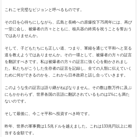
これこそ完璧なビジョンと呼べるものです。
その日を心待ちにしながら、広島と長崎への原爆投下75周年には、再び
一堂に会し、被爆者の方々とともに、核兵器の終焉を祝うことを誓おう
ではありませんか。
そして、子どもたちにも正しい道、つまり、軍縮を通じて平和へと至る
道を教えようではありませんか。その一環として、被爆者の方々の証言
を翻訳すべきです。私は被爆者の方々の証言に強く心を動かされまし
た。私たちがこうした生存者の証言を記録し、全ての人類に伝えていく
ために何ができるのかを、これから日本政府と話し合っていきます。
このような生の証言は語り継がねばなりません。その数は数万件に及ぶ
にもかかわらず、世界各国の言語に翻訳されているものは1%にも満た
ないのです。
そして最後に、今こそ平和へ投資すべき時です。
昨年、世界の軍事費は1.5兆ドルを越えました。これは133兆円以上に相
当する金額です。