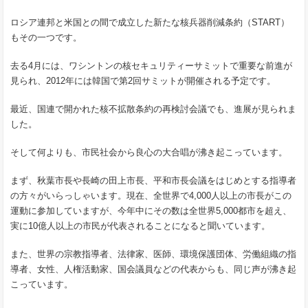
ロシア連邦と米国との間で成立した新たな核兵器削減条約（START）
もその一つです。
去る4月には、ワシントンの核セキュリティーサミットで重要な前進が
見られ、2012年には韓国で第2回サミットが開催される予定です。
最近、国連で開かれた核不拡散条約の再検討会議でも、進展が見られま
した。
そして何よりも、市民社会から良心の大合唱が沸き起こっています。
まず、秋葉市長や長崎の田上市長、平和市長会議をはじめとする指導者
の方々がいらっしゃいます。現在、全世界で4,000人以上の市長がこの
運動に参加していますが、今年中にその数は全世界5,000都市を超え、
実に10億人以上の市民が代表されることになると聞いています。
また、世界の宗教指導者、法律家、医師、環境保護団体、労働組織の指
導者、女性、人権活動家、国会議員などの代表からも、同じ声が沸き起
こっています。