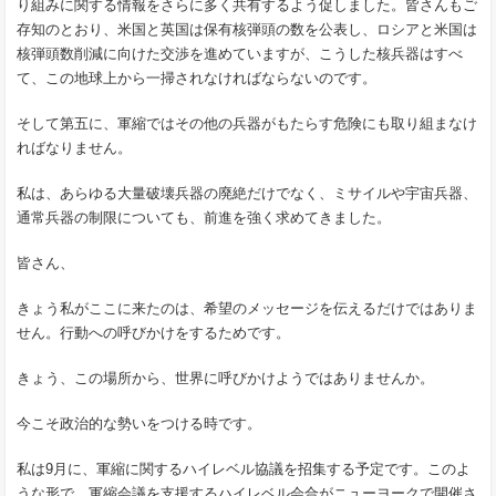
り組みに関する情報をさらに多く共有するよう促しました。皆さんもご
存知のとおり、米国と英国は保有核弾頭の数を公表し、ロシアと米国は
核弾頭数削減に向けた交渉を進めていますが、こうした核兵器はすべ
て、この地球上から一掃されなければならないのです。
そして第五に、軍縮ではその他の兵器がもたらす危険にも取り組まなけ
ればなりません。
私は、あらゆる大量破壊兵器の廃絶だけでなく、ミサイルや宇宙兵器、
通常兵器の制限についても、前進を強く求めてきました。
皆さん、
きょう私がここに来たのは、希望のメッセージを伝えるだけではありま
せん。行動への呼びかけをするためです。
きょう、この場所から、世界に呼びかけようではありませんか。
今こそ政治的な勢いをつける時です。
私は9月に、軍縮に関するハイレベル協議を招集する予定です。このよ
うな形で、軍縮会議を支援するハイレベル会合がニューヨークで開催さ