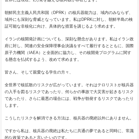
朝鮮民主主義人民共和国（DPRK）の核兵器能力は、域内のみならず、
域外にも深刻な脅威となっています。私はDPRKに対し、朝鮮半島の検
証可能な非核化に向け、具体的な措置を講じるよう求めます。
イランの核開発計画についても、深刻な懸念があります。私はイラン政
府に対し、関連の安全保障理事会決議をすべて履行するとともに、国際
原子力機関（IAEA）と全面的に協力し、その核開発プログラムに関す
る懸念を払拭するよう、改めて求めます。
皆さん、そして親愛なる学生の方々、
全世界で核拡散のリスクが広がっています。それはテロリストが核兵器
の入手を図るリスクであったり、何らかの事故で大災害が起きるリスク
であったり、さらに最悪の場合には、戦争が勃発するリスクであったり
します。
こうしたリスクを解消できる方法は、核兵器の廃絶以外にありません。
ですから私は、核兵器の廃絶は私たちに共通の夢であると同時に、常識
的な政策であると言いたいのです。