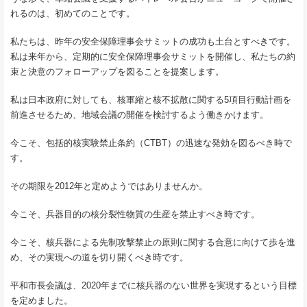
れるのは、初めてのことです。
私たちは、昨年の安全保障理事会サミットの成功も土台とすべきです。
私は来年から、定期的に安全保障理事会サミットを開催し、私たちの約
束と決意のフォローアップを図ることを提案します。
私は日本政府に対しても、核軍縮と核不拡散に関する5項目行動計画を
前進させるため、地域会議の開催を検討するよう働きかけます。
今こそ、包括的核実験禁止条約（CTBT）の迅速な発効を図るべき時で
す。
その期限を2012年と定めようではありませんか。
今こそ、兵器目的の核分裂性物質の生産を禁止すべき時です。
今こそ、核兵器による先制攻撃禁止の原則に関する合意に向けて歩を進
め、その実現への道を切り開くべき時です。
平和市長会議は、2020年までに核兵器のない世界を実現するという目標
を定めました。