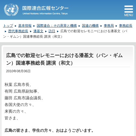
M
トップ
基本情報
国際連合：その憲章と機構
国連の機構
事務局
事務総長
歴代事務総長
潘基文
訪日
広島での歓迎セレモニーにおける潘基文（パ
ン・ギムン）国連事務総長 講演（和文）
ここから本文です。
広島での歓迎セレモニーにおける潘基文（パン・ギム
ン）国連事務総長 講演（和文）
2010年08月06日
秋葉 広島市長、
有岡 広島県副知事、
藤田 広島市議会議長、
各国大使の方々、
来賓の方々、
皆さま、
広島の皆さま、学生の方々、おはようございます。