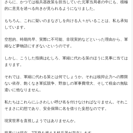
さらに、かつては核兵器政策を担当していた元軍当局者の中にも、積極
的に意見を述べる向きが見られるようになりました。
もちろん、これに疑いのまなざしを向ける人々がいることは、私も承知
しています。
空想的、時期尚早、実際に不可能、非現実的などといった理由から、軍
縮など夢物語にすぎないというのです。
しかし、こうした指摘はむしろ、軍縮に代わる策のほうに見事に当ては
まります。
それでは、軍縮に代わる策とは何でしょうか。それは核抑止力への際限
ない依存、飽くなき軍拡競争、野放しの軍事費増大、そして税金の無駄
遣いに他なりません。
私たちはこれらにふさわしい呼び名を付けなければなりません。それこ
そまさに幻想であり、安全保障に名を借りた妄想なのです。
現実世界を直視しようではありませんか。
世界には現在、2万発を越える核兵器が存在します。