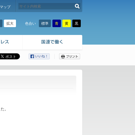
検索する
マップ
拡大
標準
青
黄
黒
色合い
ここから本文です。
した。