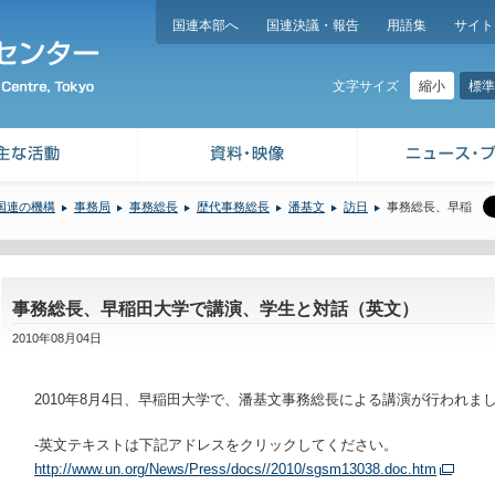
国連本部へ
国連決議・報告
用語集
サイト
縮小
標準
文字サイズ
国連の機構
事務局
事務総長
歴代事務総長
潘基文
訪日
事務総長、早稲
事務総長、早稲田大学で講演、学生と対話（英文）
2010年08月04日
2010年8月4日、早稲田大学で、潘基文事務総長による講演が行われま
-英文テキストは下記アドレスをクリックしてください。
http://www.un.org/News/Press/docs//2010/sgsm13038.doc.htm