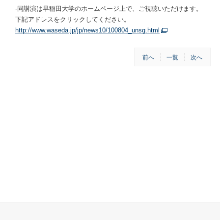
-同講演は早稲田大学のホームページ上で、ご視聴いただけます。
下記アドレスをクリックしてください。
http://www.waseda.jp/jp/news10/100804_unsg.html
前へ
一覧
次へ