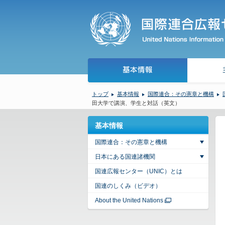
トップ
基本情報
国際連合：その憲章と機構
田大学で講演、学生と対話（英文）
基本情報
国際連合：その憲章と機構
日本にある国連諸機関
国連広報センター（UNIC）とは
国連のしくみ（ビデオ）
About the United Nations