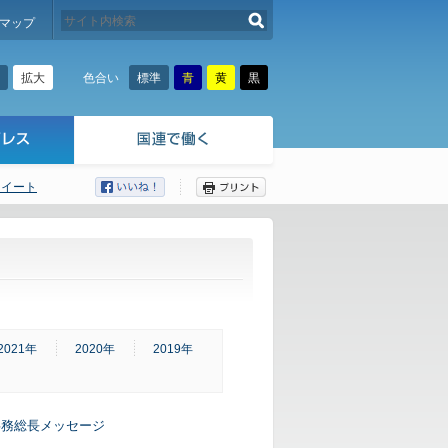
検索する
マップ
拡大
標準
青
黄
黒
色合い
ツイート
ここから本文です。
2021年
2020年
2019年
事務総長メッセージ