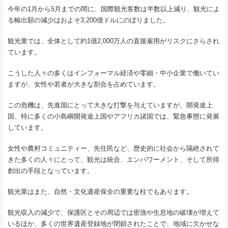
今年の1月から5月までの間に、国際観光客数は半数以上減り、観光によ
る輸出額の減少はおよそ3,200億ドルにのぼりました。
観光業では、全体として約1億2,000万人の直接雇用がリスクにさらされ
ています。
こうした人々の多くはインフォーマル経済や零細・中小企業で働いてい
ますが、女性や若者が大きな割合を占めています。
この危機は、先進国にとって大きな打撃を与えていますが、開発途上
国、特に多くの小島嶼開発途上国やアフリカ諸国では、緊急事態に発展
しています。
女性や農村コミュニティー、先住民など、歴史的に社会から隔絶されて
きた多くの人々にとって、観光は統合、エンパワーメント、そして所得
創出の手段となっています。
観光業はまた、自然・文化遺産保全の重要な柱でもあります。
観光収入の減少で、保護区とその周辺では密漁や生息地の破壊が増えて
いるほか、多くの世界遺産登録地が閉鎖されたことで、地域に欠かせな